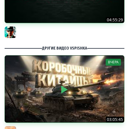
04:55:29
Наша пятница ★ МИР ТАНКОВ
Gleborg
ДРУГИЕ ВИДЕО VSPISHKA
ВЧЕРА
03:05:45
КИТАЙЧОКИ ИЗ КОРОБЧОНОК! 617Q и HSD-1