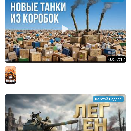
02:52:12
ТРИ НОВЫХ ТАНКА ИЗ КОРОБОК: Русский АЗУ, Китаец ТТ
и Мерк М6
Мир танков
на этой неделе