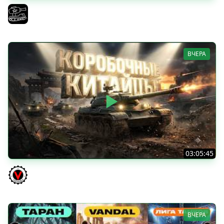
Трезвый пятничный рандом. (Мир танков и ЗБЗ)
El COMENTANTE
ВЧЕРА
03:05:45
КИТАЙЧОКИ ИЗ КОРОБЧОНОК! 617Q и HSD-1
Vspishka
ВЧЕРА