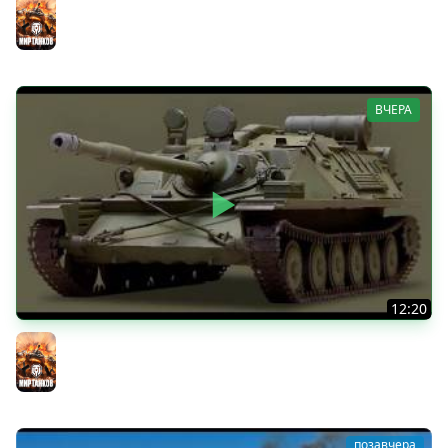
Мир танков
ВЧЕРА
12:20
Вспышка на "АСУ-85". Бой на 8 Фрагов в прямом эфире
Мир танков
позавчера