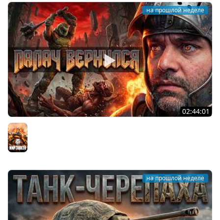
на прошлой неделе
02:44:01
Последний Думгай.
Мир танков
на прошлой неделе