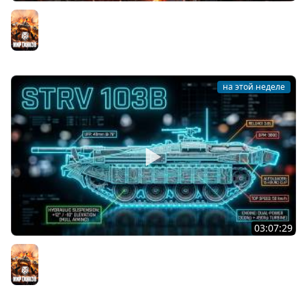
Последний Думгай 2. Дополнение к DooM: The Dark
Ages
Мир танков
на этой неделе
03:07:29
STRV 103B. САМАЯ БЕЗБАШЕННАЯ ПТ В ИГРЕ!
Мир танков