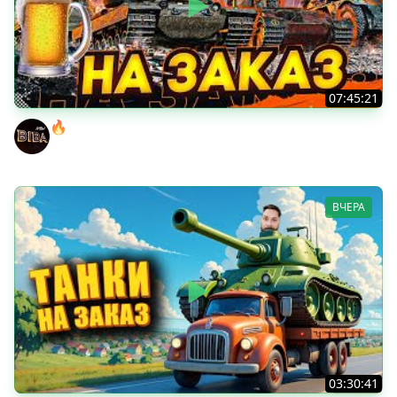
07:45:21
🔥ПЕННЫЕ ТАНКИ НА ЗАКАЗ! ● НАЛИВАЙ!
BEOWULF422
ВЧЕРА
03:30:41