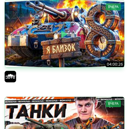
ВЧЕРА
04:00:26
БИТВА ЗА MAUSEKONIG! — ВСЕГО 8 ЗАДАЧ ДО КОНЦА ●
Возвращение Сериала по ЛБЗ 3.0
Jove
ВЧЕРА