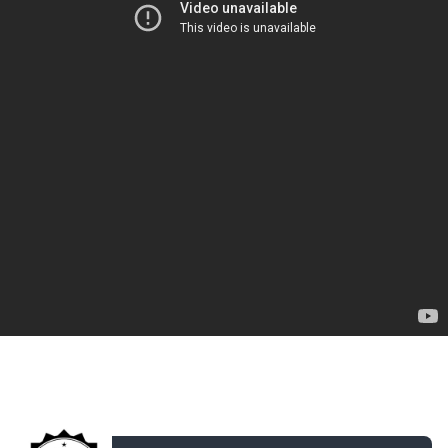
ДОБАВЛЕНО: 13 ЛЕТ НАЗАД
&quot;Время танков: Санкт-Петербург&quot;
от Wargaming.net и СИТИЛИНК