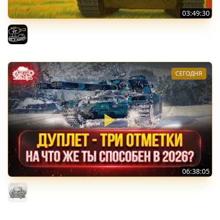
03:49:30
ТРОЕ ИЗ ЛАРЦА! Впервые в этом августе! (Мир Танков)
El COMENTANTE
СЕГОДНЯ
06:38:05
ДУПЛЕТ - НА ЧТО ЖЕ ТЫ СПОСОБЕН в 2026? ● МОЙ ПУТЬ
К ТРЁМ ОТМЕТКАМ
MeanMachins