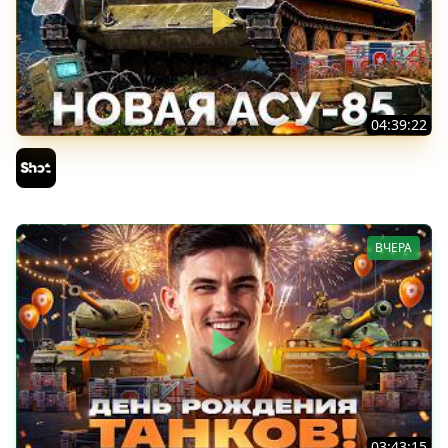
04:39:22
АСУ-85 — Советская Е 25 из Коробок!
Sh0tnik
ВЧЕРА
03:43:15