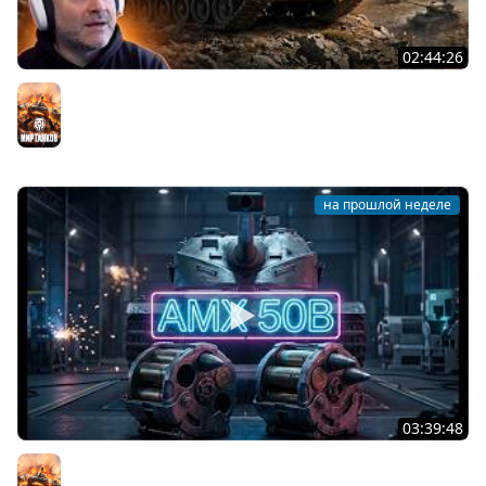
02:44:26
T95. ВОЗВРАЩЕНИЕ ЯРОСТНОЙ ЧЕРЕПАХИ!
Мир танков
на прошлой неделе
03:39:48
AMX 50B. ЛЕГЕНДАРНЫЙ АЛЬФА БАРАБАН Мира Танков
Мир танков