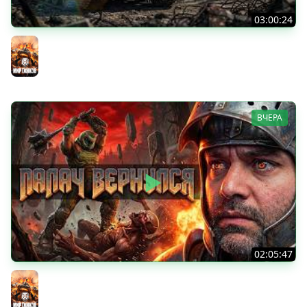
03:00:24
ЛЕГЕНДАРНЫЕ ПРЕМИУМ ТАНКИ. Бориска, КВ-5 и другие
Мир танков
ВЧЕРА
02:05:47
Последний Думгай 2. Дополнение к DooM: The Dark
Ages
Мир танков