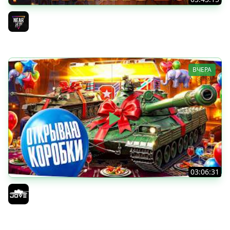
ДЕНЬ РОЖДЕНИЯ 2026! ТЕСТ-ДРАЙВ ТАНКОВ из КОРОБОК
[Попытка 2]
Near_You
ВЧЕРА
03:06:31
ОТКРЫВАЕМ КОРОБКИ НА ДЕНЬ РОЖДЕНИЯ МИРА ТАНКОВ
2026 ● Что Выпадет?
Jove