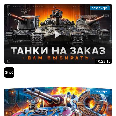
позавчера
10:23:15
ТАНКИ на ЗАКАЗ — Смотрите Описание Стрима
Sh0tnik
позавчера