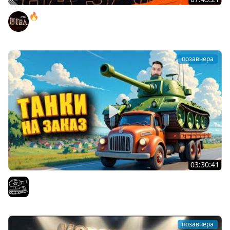
🔥ПЕННЫЕ ТАНКИ НА ЗАКАЗ! ● НАЛИВАЙ!
BEOWULF422
позавчера
03:30:41
Трезвый пятничный рандом. (Мир танков и ЗБЗ)
El COMENTANTE
позавчера