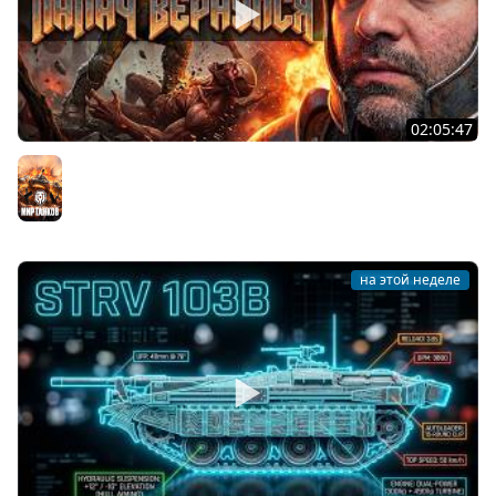
02:05:47
Последний Думгай 2. Дополнение к DooM: The Dark
Ages
Мир танков
на этой неделе