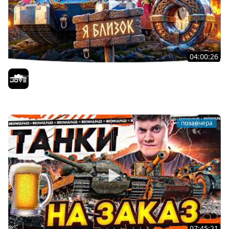
04:00:26
БИТВА ЗА MAUSEKONIG! — ВСЕГО 8 ЗАДАЧ ДО КОНЦА ●
Возвращение Сериала по ЛБЗ 3.0
Jove
позавчера
07:45:21