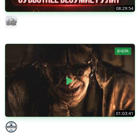
08:29:54
ТАНКИ НА ЗАКАЗ...ВАМ ВЫБИРАТЬ ● Субботнее Безумие
РУЛИТ ● Подробности в Описании
MeanMachins
ВЧЕРА
01:03:41
НЕ ИГРАЛ В ТАНКИ 8 МЕСЯЦЕВ
Marakasi