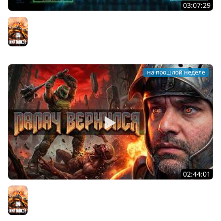
03:07:29
STRV 103B. САМАЯ БЕЗБАШЕННАЯ ПТ В ИГРЕ!
Мир танков
на прошлой неделе
02:44:01
Последний Думгай.
Мир танков