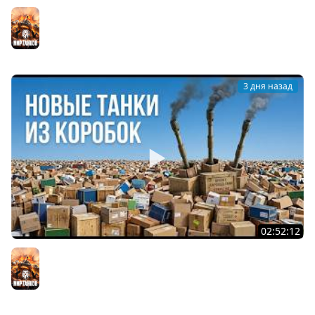
Вспышка на "АСУ-85". Бой на 8 Фрагов в прямом эфире
Мир танков
3 дня назад
02:52:12
ТРИ НОВЫХ ТАНКА ИЗ КОРОБОК: Русский АЗУ, Китаец ТТ
и Мерк М6
Мир танков