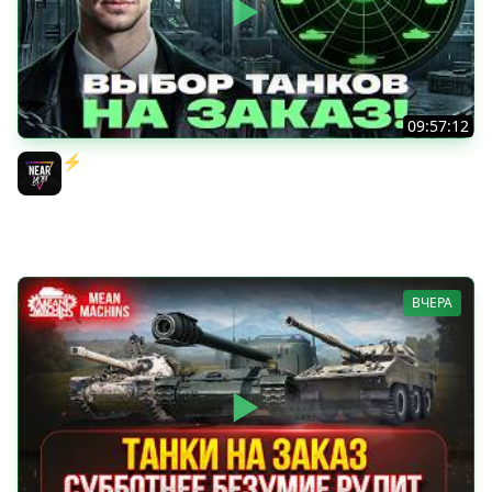
09:57:12
⚡️ИГРАЮ НА ВАШИХ ТАНКАХ НА ЗАКАЗ! [Правила В
Описании]
Near_You
ВЧЕРА