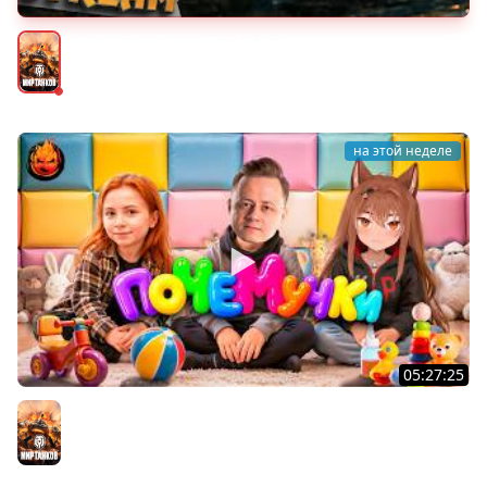
★ Три отметки на CS-52 LIS ★
Мир танков
на этой неделе
05:27:25
ПОЧЕМУЧКИ ★ Взвод с Киндер и Кукушкой
Мир танков