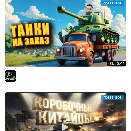
позавчера
03:30:41
Трезвый пятничный рандом. (Мир танков и ЗБЗ)
El COMENTANTE
позавчера