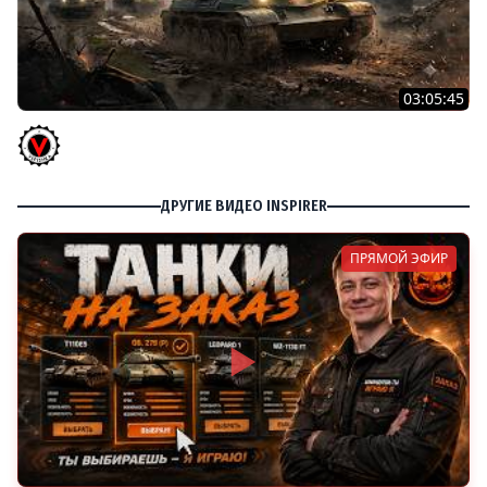
03:05:45
КИТАЙЧОКИ ИЗ КОРОБЧОНОК! 617Q и HSD-1
Vspishka
ДРУГИЕ ВИДЕО INSPIRER
ПРЯМОЙ ЭФИР