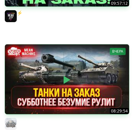
09:57:12
⚡️ИГРАЮ НА ВАШИХ ТАНКАХ НА ЗАКАЗ! [Правила В
Описании]
Near_You
ВЧЕРА
08:29:54
ТАНКИ НА ЗАКАЗ...ВАМ ВЫБИРАТЬ ● Субботнее Безумие
РУЛИТ ● Подробности в Описании
MeanMachins