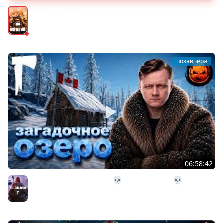
ТАНКИ НА ЗАКАЗ
Мир танков
позавчера
06:58:42
32# В Загадочное Озеро 💀 The Long Dark 💀 339 день
Страдания
The Long Dark