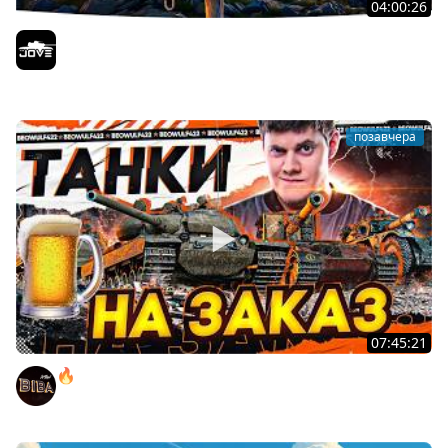
04:00:26
БИТВА ЗА MAUSEKONIG! — ВСЕГО 8 ЗАДАЧ ДО КОНЦА ●
Возвращение Сериала по ЛБЗ 3.0
Jove
позавчера
07:45:21
🔥ПЕННЫЕ ТАНКИ НА ЗАКАЗ! ● НАЛИВАЙ!
BEOWULF422