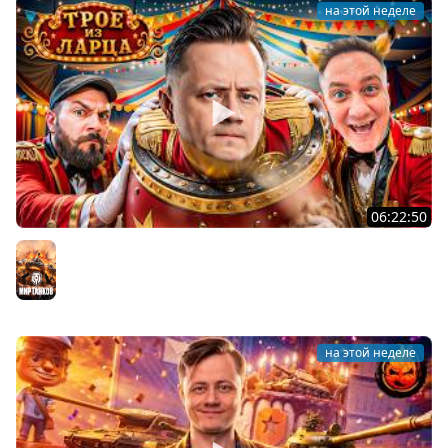
на этой неделе
06:22:50
Трое из Ларца ★ С ДР НАША ИГРА
@ElComentanteOfficial @Kop3uHbl4
Мир танков
на этой неделе