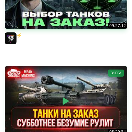
09:57:12
⚡️ИГРАЮ НА ВАШИХ ТАНКАХ НА ЗАКАЗ! [Правила В
Описании]
Near_You
ВЧЕРА
08:29:54