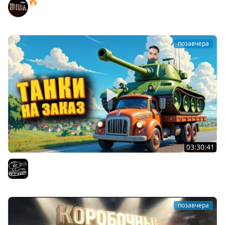
🔥ПЕННЫЕ ТАНКИ НА ЗАКАЗ! ● НАЛИВАЙ!
BEOWULF422
позавчера
03:30:41
Трезвый пятничный рандом. (Мир танков и ЗБЗ)
El COMENTANTE
позавчера