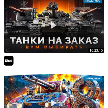
позавчера
10:23:15
ТАНКИ на ЗАКАЗ — Смотрите Описание Стрима
Sh0tnik
позавчера