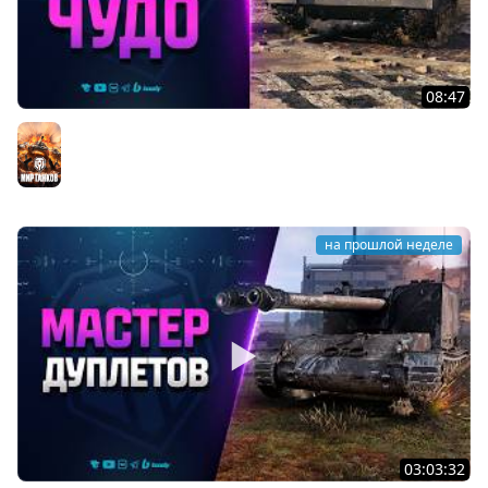
08:47
Разрабы Родили Чудо - Type 71
Мир танков
на прошлой неделе
03:03:32