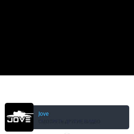
ДОБАВЛЕНО: 3 МЕСЯЦА НАЗАД
Леста Показала Польскую Премиум ПТ8 —
Bobr #миртанков #wot
Jove
СМОТРЕТЬ ДРУГИЕ ВИДЕО