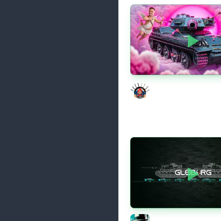
Моя Любимая ПТ-10 
Evil GrannY
Новые коробки ★ С