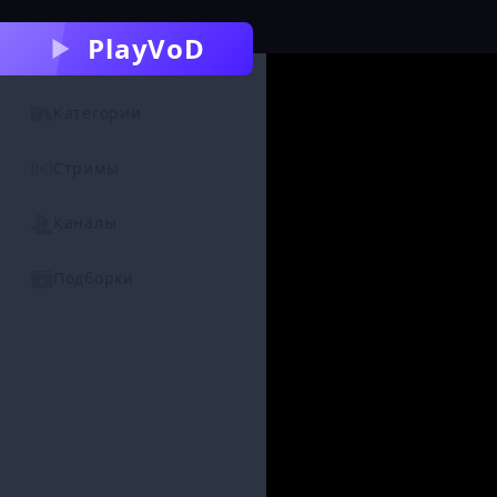
PlayVoD
Категории
Стримы
Каналы
Подборки