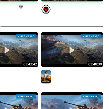
ы на выгуле👽
ЛЕГЕНДАРНЫЕ ПРЕМИУМ ТАНКИ.
a (Мозолька)
Бориска, КВ-5 и другие
Vspishka
S
7 лет назад
7 лет назад
03:43:42
03:48:30
есто. Генерал на
? Генерал на Весеннем вызове!
м вызове! [SuvorovTV]
[SuvorovTV]
PUBG
7 лет назад
7 лет назад