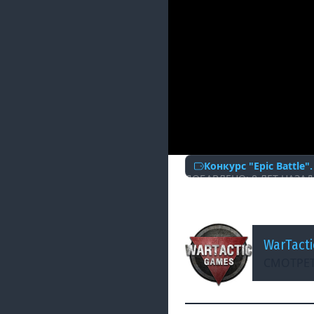
Конкурс "Epic Battle"
ДОБАВЛЕНО: 8 ЛЕТ НАЗАД
EpicBattle #180: 
WarTact
СМОТРЕТ