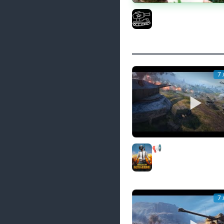
Поедаю кактусы онл
регистрации. Мир Тан
El COMENTANTE
7 
📢 854 место. Генер
Весеннем вызове!
PUBG
7 