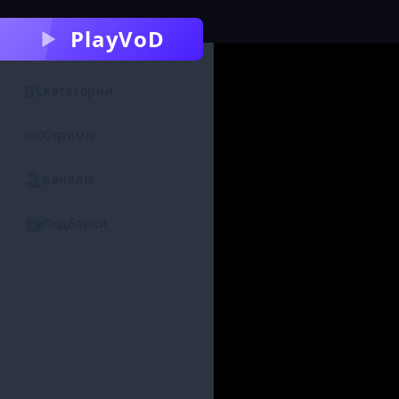
PlayVoD
Категории
Стримы
Каналы
Подборки