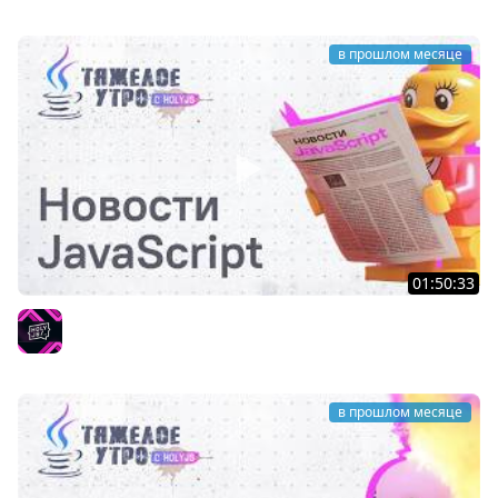
в прошлом месяце
01:50:33
Тяжёлое утро с ПК HolyJS #142 | Новости JavaScript
HolyJS
в прошлом месяце