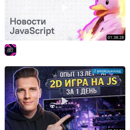
01:38:28
Тяжелое утро с HolyJS #141 | новости JavaScript
HolyJS
2 месяца назад