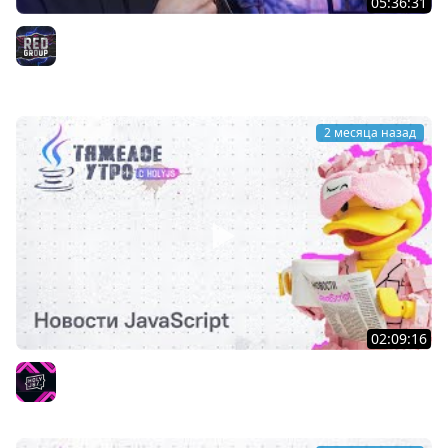
05:36:31
Сделал 2D ИГРУ на JS с AI за ОДИН день! — 13 ЛЕТ
опыта + AI | Hollow Knight
RED Group
2 месяца назад
02:09:16
Тяжелое утро с HolyJS 140 | Новости JavaScript
HolyJS