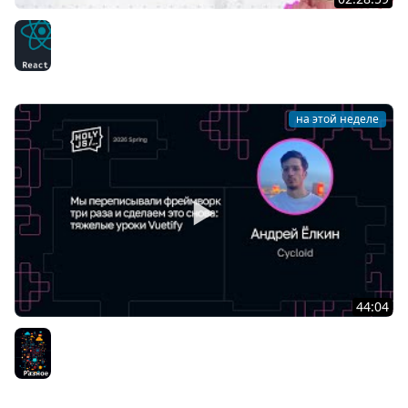
Тяжёлое утро с HolyJS #146 | Next.js 16.3, React Router
v9, SolidStart v2 | Новости JavaScript
React
на этой неделе
44:04
Андрей Ёлкин — Мы переписывали фреймворк три
раза и сделаем это снова: тяжелые уроки Vuetify
Разное