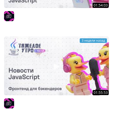
01:54:03
Тяжёлое утро с HolyJS #145 | Новости JavaScript
HolyJS
3 недели назад
01:55:53
Тяжёлое утро с ПК HolyJS #143 | Фронтенд для
бэкендеров | Новости JavaScript
HolyJS