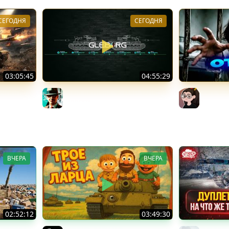
СЕГОДНЯ
СЕГОДНЯ
03:05:45
04:55:29
БЧОНОК!
Наша пятница ★ МИР ТАНКОВ
Leox ♥ 9
Gleborg
Дурынд
Mozol6k
ВЧЕРА
ВЧЕРА
02:52:12
03:49:30