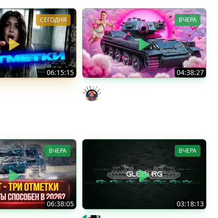
СЕГОДНЯ
ВЧЕРА
06:15:15
04:38:27
1,18% ♥ Стрим 4 + Тест
Моя Любимая ПТ-10 - TORNADE
Evil GrannY
ы
a (Мозолька)
ВЧЕРА
ВЧЕРА
06:38:05
03:18:13