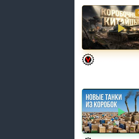
КИТАЙЧОКИ ИЗ КОРО
617Q и HSD-1
Vspishka