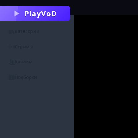
PlayVoD
Категории
Стримы
Каналы
Подборки