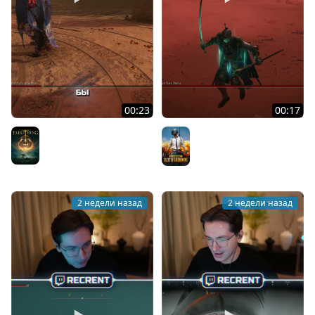
00:23
00:17
Я ЛЮБЛЮ ELDEN RING
САМЫЙ СЛОЖНЫЙ БОСС
Elden Ring
PUBG
2 недели назад
2 недели назад