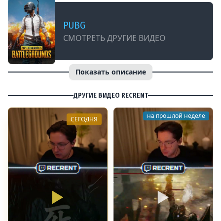
PUBG
СМОТРЕТЬ ДРУГИЕ ВИДЕО
Показать описание
ДРУГИЕ ВИДЕО RECRENT
на прошлой неделе
СЕГОДНЯ