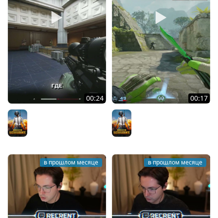
00:24
00:17
ПЕРЕИГРАЛ ГЕНИЕВ
ВОТ ТАКОЙ ВОТ РАУНД
PUBG
PUBG
в прошлом месяце
в прошлом месяце