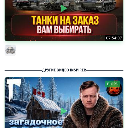
07:54:07
ТАНКИ НА ЗАКАЗ...ВАМ ВЫБИРАТЬ ● Мини-Гайды от
MeanMachins ● Подробности в Описании
MeanMachins
ДРУГИЕ ВИДЕО INSPIRER
ВЧЕРА