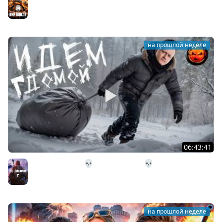
Мир танков
на прошлой неделе
06:43:41
31# Идём Домой 💀 The Long Dark 💀 333 день
Страдания
The Long Dark
на прошлой неделе