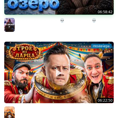
06:58:42
32# В Загадочное Озеро 💀 The Long Dark 💀 339 день
Страдания
The Long Dark
позавчера
06:22:50
Трое из Ларца ★ С ДР НАША ИГРА
@ElComentanteOfficial @Kop3uHbl4