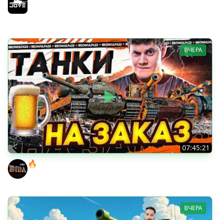
Возвращение Сериала по ЛБЗ 3.0
Jove
ВЧЕРА
07:45:21
🔥ПЕННЫЕ ТАНКИ НА ЗАКАЗ! ● НАЛИВАЙ!
BEOWULF422
ВЧЕРА