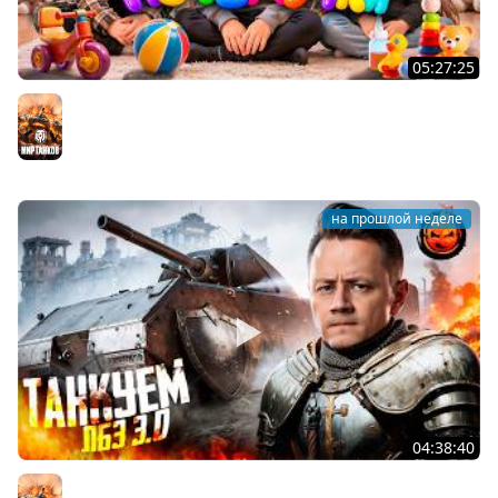
05:27:25
ПОЧЕМУЧКИ ★ Взвод с Киндер и Кукушкой
Мир танков
на прошлой неделе
04:38:40
ЛБЗ 3.0 на Танкование ★ А-10