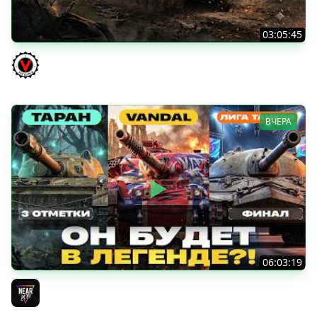
03:05:45
КИТАЙЧОКИ ИЗ КОРОБЧОНОК! 617Q и HSD-1
Vspishka
ВЧЕРА
06:03:19
VANDAL - ОН БУДЕТ В ЛЕГЕНДЕ?! + ТАРАН 3 ОТМЕТКИ +
ЛИГА ТАНКОВ: ФИНАЛ
Near_You