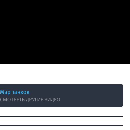
ДУ
Мир танков
СМОТРЕТЬ ДРУГИЕ ВИДЕО