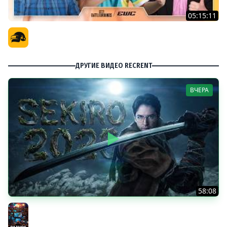
05:15:11
EWC 2026 - Групповая стадия - A+C
Официальный канал
ДРУГИЕ ВИДЕО RECRENT
ВЧЕРА
58:08
РЕШИЛ ВПЕРВЫЕ ПРОЙТИ SEKIRO В 2026
Разное