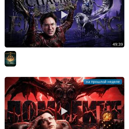
49:39
СПАСИБО БАБАДЗАКИ ЗА ЭТО
Elden Ring
на прошлой неделе