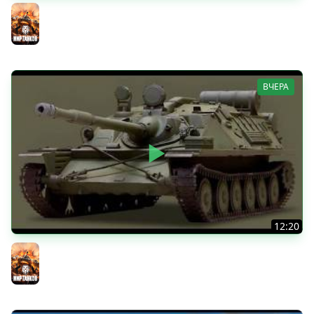
КИТАЙЧОКИ ИЗ КОРОБЧОНОК! 617Q и HSD-1
Мир танков
ВЧЕРА
12:20
Вспышка на "АСУ-85". Бой на 8 Фрагов в прямом эфире
Мир танков