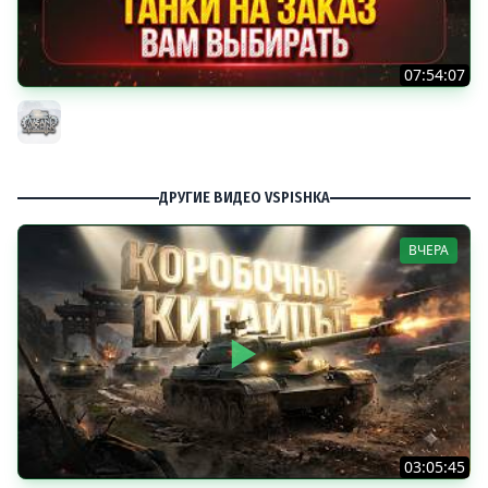
07:54:07
ТАНКИ НА ЗАКАЗ...ВАМ ВЫБИРАТЬ ● Мини-Гайды от
MeanMachins ● Подробности в Описании
MeanMachins
ДРУГИЕ ВИДЕО VSPISHKA
ВЧЕРА
03:05:45