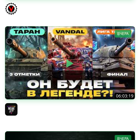
КИТАЙЧОКИ ИЗ КОРОБЧОНОК! 617Q и HSD-1
Vspishka
ВЧЕРА
06:03:19
VANDAL - ОН БУДЕТ В ЛЕГЕНДЕ?! + ТАРАН 3 ОТМЕТКИ +
ЛИГА ТАНКОВ: ФИНАЛ
Near_You
ВЧЕРА