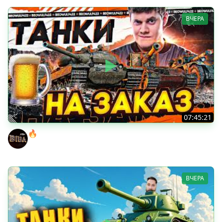
ВЧЕРА
07:45:21
🔥ПЕННЫЕ ТАНКИ НА ЗАКАЗ! ● НАЛИВАЙ!
BEOWULF422
ВЧЕРА