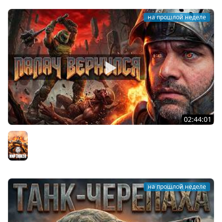
на прошлой неделе
02:44:01
Последний Думгай.
Мир танков
на прошлой неделе