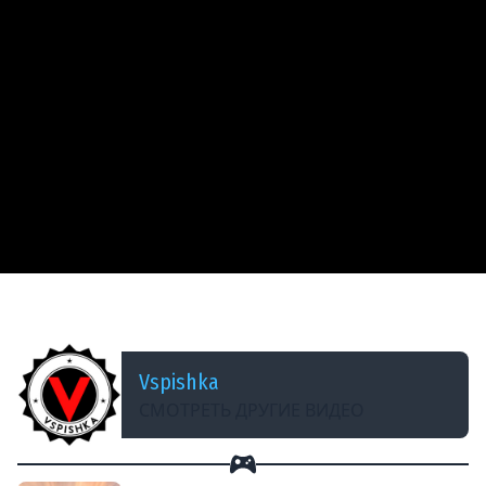
ДОБАВЛЕНО: 13 ЛЕТ НАЗАД
Взводом на 9-тых kkirsanov Amway921 Vspishka
Vspishka
СМОТРЕТЬ ДРУГИЕ ВИДЕО