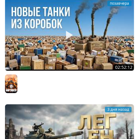
позавчера
02:52:12
ТРИ НОВЫХ ТАНКА ИЗ КОРОБОК: Русский АЗУ, Китаец ТТ
и Мерк М6
Мир танков
3 дня назад