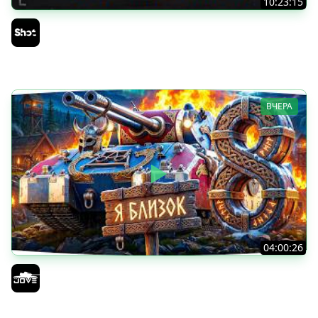
10:23:15
ТАНКИ на ЗАКАЗ — Смотрите Описание Стрима
Sh0tnik
ВЧЕРА
04:00:26
БИТВА ЗА MAUSEKONIG! — ВСЕГО 8 ЗАДАЧ ДО КОНЦА ●
Возвращение Сериала по ЛБЗ 3.0
Jove