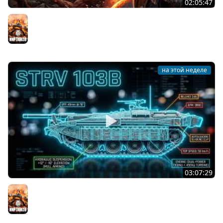
02:05:47
Последний Думгай 2. Дополнение к DooM: The Dark
Ages
Мир танков
на этой неделе
03:07:29
STRV 103B. САМАЯ БЕЗБАШЕННАЯ ПТ В ИГРЕ!
Мир танков