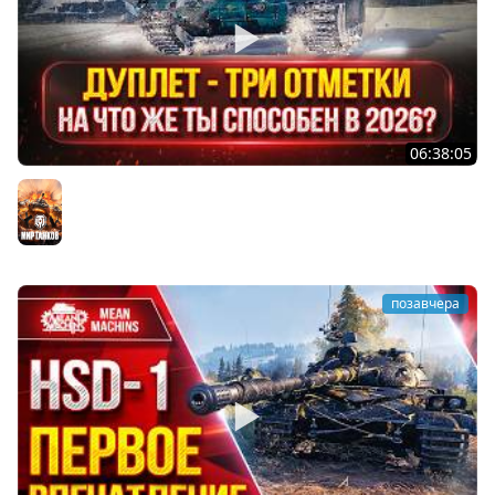
06:38:05
ДУПЛЕТ - НА ЧТО ЖЕ ТЫ СПОСОБЕН в 2026? ● МОЙ ПУТЬ
К ТРЁМ ОТМЕТКАМ
Мир танков
позавчера