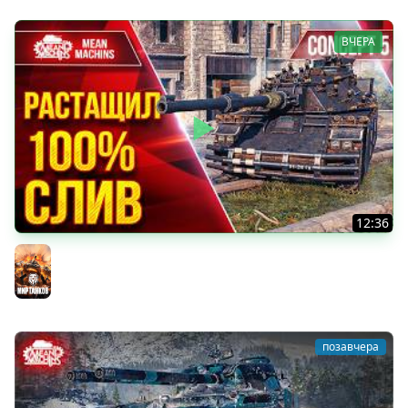
ВЧЕРА
12:36
Concept 5 — Практически Идеален ● РАСТАЩИЛ 100%
СЛИВ ● ЛучшееДляВас
Мир танков
позавчера