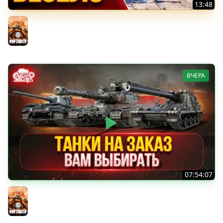
13:48
ЗВЕРОБОЙ — ВЕСЁЛЫЙ ТАНК ● Альфа и Пробитие ●
ЛучшееДляВас
Мир танков
ВЧЕРА
07:54:07
ТАНКИ НА ЗАКАЗ...ВАМ ВЫБИРАТЬ ● Мини-Гайды от
MeanMachins ● Подробности в Описании
Мир танков