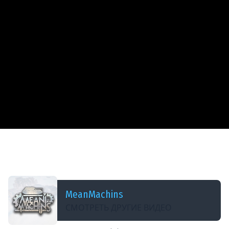
ДОБАВЛЕНО: В ПРОШЛОМ МЕСЯЦЕ
Объект 140 — ВЫТЯНУЛИ НЕРЕАЛЬНЫЙ БОЙ ●
Это Реально было Круто ● ЛучшееДляВас
MeanMachins
СМОТРЕТЬ ДРУГИЕ ВИДЕО