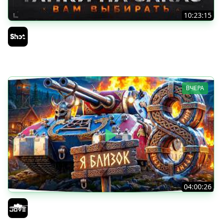
10:23:15
ТАНКИ на ЗАКАЗ — Смотрите Описание Стрима
Sh0tnik
ВЧЕРА
04:00:26
БИТВА ЗА MAUSEKONIG! — ВСЕГО 8 ЗАДАЧ ДО КОНЦА ●
Возвращение Сериала по ЛБЗ 3.0
Jove