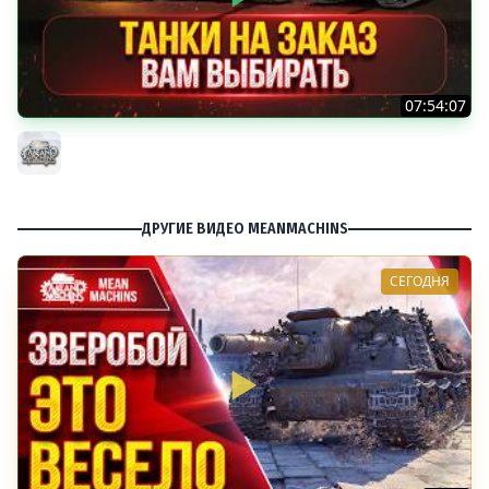
07:54:07
ТАНКИ НА ЗАКАЗ...ВАМ ВЫБИРАТЬ ● Мини-Гайды от
MeanMachins ● Подробности в Описании
MeanMachins
ДРУГИЕ ВИДЕО MEANMACHINS
СЕГОДНЯ