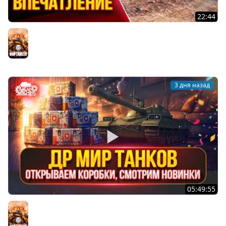
22:44
HSD-1 — ПЕРВОЕ ВПЕЧАТЛЕНИЕ ● Что за Танк, Как
Фармит ● ЛучшееДляВас
Мир танков
3 дня назад
05:49:55
Открываем КОРОБКИ, Смотрим НОВИНКИ ● День
Рождения «Мира Танков»
Мир танков