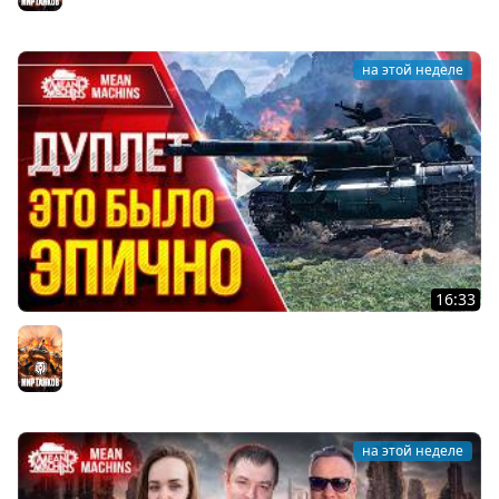
на этой неделе
16:33
ДУПЛЕТ — ОЧЕНЬ КРУТАЯ РАЗВЯЗКА ● ЭТО БЫЛО ЭПИЧНО
● ЛучшееДляВас
Мир танков
на этой неделе