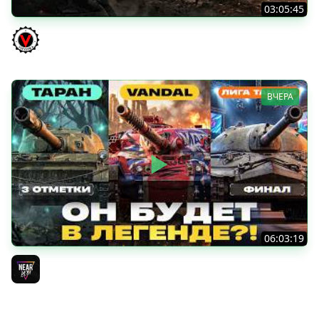
03:05:45
КИТАЙЧОКИ ИЗ КОРОБЧОНОК! 617Q и HSD-1
Vspishka
ВЧЕРА
06:03:19
VANDAL - ОН БУДЕТ В ЛЕГЕНДЕ?! + ТАРАН 3 ОТМЕТКИ +
ЛИГА ТАНКОВ: ФИНАЛ
Near_You