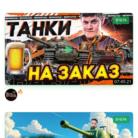
ВЧЕРА
07:45:21
🔥ПЕННЫЕ ТАНКИ НА ЗАКАЗ! ● НАЛИВАЙ!
BEOWULF422
ВЧЕРА