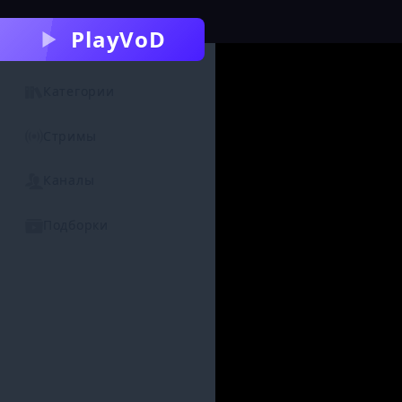
PlayVoD
Категории
Стримы
Каналы
Подборки