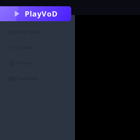
PlayVoD
Категории
Стримы
Каналы
Подборки