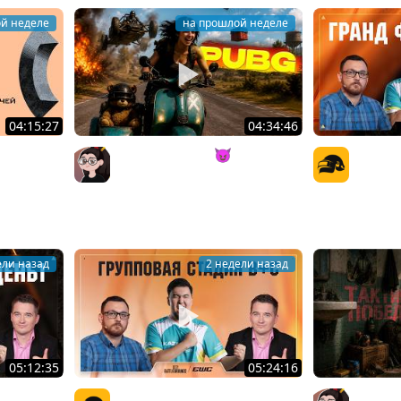
й неделе
на прошлой неделе
04:15:27
04:34:46
Неделя 1
Катули для души😈
EWC 2026
л
Mozol6ka (Мозолька)
3
Официа
ели назад
2 недели назад
05:12:35
05:24:16
нал - День
EWC 2026 - Групповая стадия -
На что у