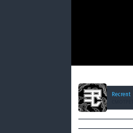
ДОБАВЛЕНО: 7 МЕСЯЦЕВ 
КАЧАЮСЬ НА МАК
Recrent
СМОТРЕТ