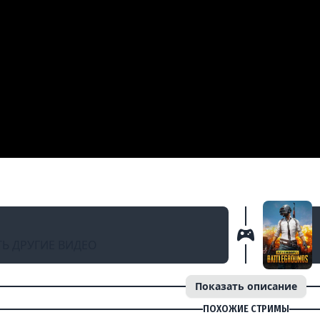
НАЗАД
СИМУМ В PUBG
Ь ДРУГИЕ ВИДЕО
Показать описание
ПОХОЖИЕ СТРИМЫ