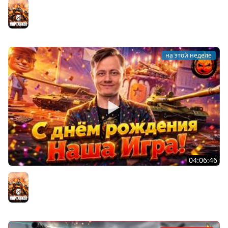
Трое из Ларца ★ С ДР НАША ИГРА
@ElComentanteOfficial @Kop3uHbl4
Мир танков
на этой неделе
04:06:46
ОТКРЫВАЕМ НОВЫЕ КОРОБКИ
Мир танков