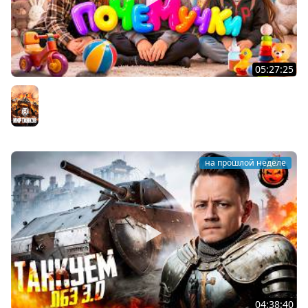
05:27:25
ПОЧЕМУЧКИ ★ Взвод с Киндер и Кукушкой
Мир танков
на прошлой неделе
04:38:40