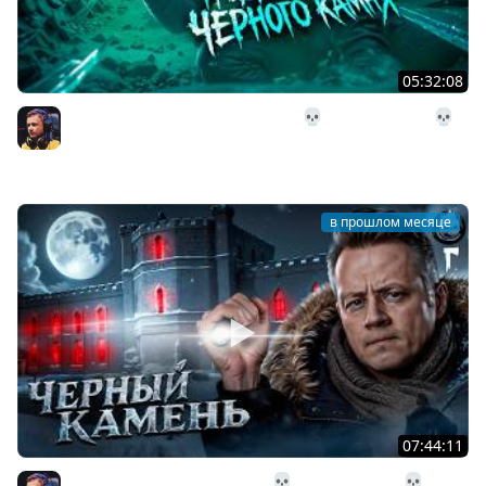
05:32:08
28# Подземелье Чёрного Камня 💀 The Long Dark 💀
303 день Страдания
Inspirer
в прошлом месяце
07:44:11
27# Поход в Чёрный Камень 💀 The Long Dark 💀 291