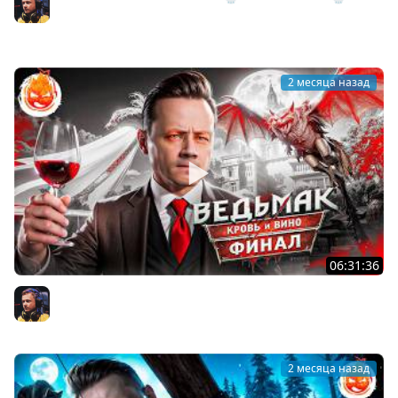
день Страдания
Inspirer
2 месяца назад
06:31:36
25# ВЕДЬМАК 3 ★ КРОВЬ И ВИНО ★ ФИНАЛ СЮЖЕТА
Inspirer
2 месяца назад