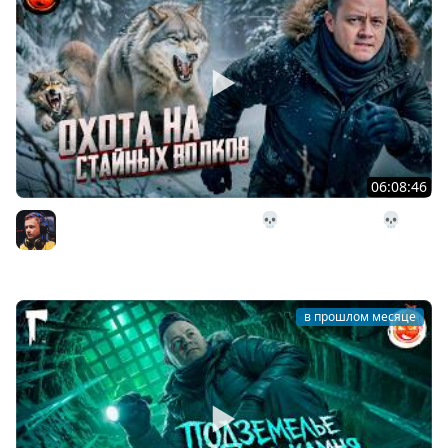
06:08:46
29# Охота на стайных волков 💀 The Long Dark 💀 314
день Страдания
Inspirer
в прошлом месяце