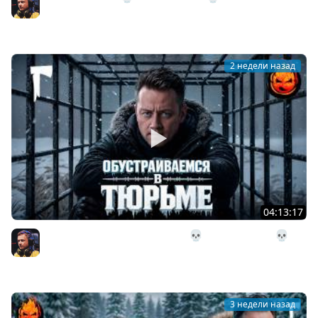
Страдания
Inspirer
2 недели назад
04:13:17
30# Обустраиваемся в Тюрьме 💀 The Long Dark 💀 322
день Страдания
Inspirer
3 недели назад