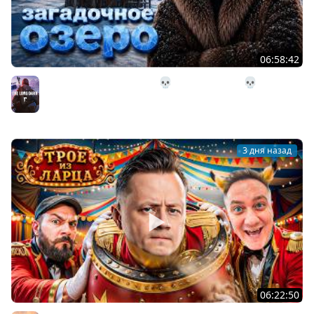
06:58:42
32# В Загадочное Озеро 💀 The Long Dark 💀 339 день
Страдания
The Long Dark
3 дня назад
06:22:50