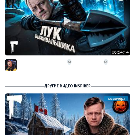
06:54:14
26# Лук Выживальщика 💀 The Long Dark 💀 282 день
Страдания
Inspirer
ДРУГИЕ ВИДЕО INSPIRER
позавчера