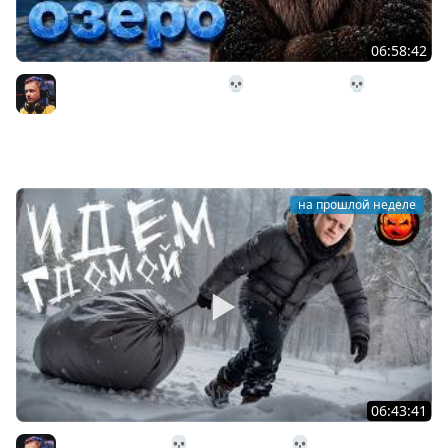
06:58:42
32# В Загадочное Озеро 💀 The Long Dark 💀 339 день
Страдания
Inspirer
на прошлой неделе
06:43:41
31# Идём Домой 💀 The Long Dark 💀 333 день