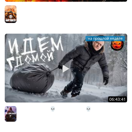
ЛБЗ 3.0 на Танкование ★ А-10
Мир танков
на прошлой неделе
06:43:41
31# Идём Домой 💀 The Long Dark 💀 333 день
Страдания
The Long Dark