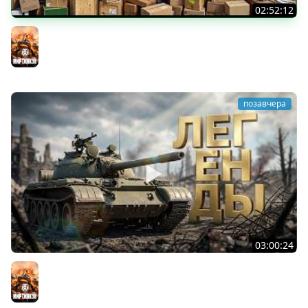
02:52:12
ТРИ НОВЫХ ТАНКА ИЗ КОРОБОК: Русский АЗУ, Китаец ТТ
и Мерк М6
Мир танков
позавчера
03:00:24
ЛЕГЕНДАРНЫЕ ПРЕМИУМ ТАНКИ. Бориска, КВ-5 и другие
Мир танков