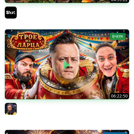
АСУ-85 — Советская Е 25 из Коробок!
Sh0tnik
ВЧЕРА
06:22:50
Трое из Ларца ★ С ДР НАША ИГРА
@ElComentanteOfficial @Kop3uHbl4
Inspirer