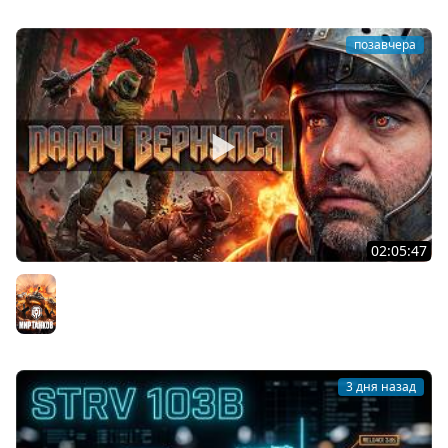
позавчера
02:05:47
Последний Думгай 2. Дополнение к DooM: The Dark
Ages
Мир танков
3 дня назад