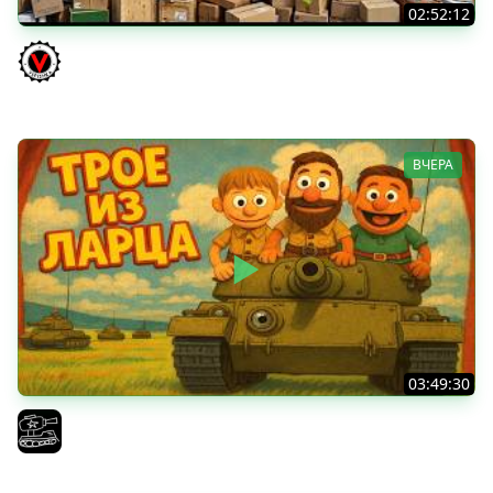
02:52:12
ТРИ НОВЫХ ТАНКА ИЗ КОРОБОК: Русский АЗУ, Китаец ТТ
и Мерк М6
Vspishka
ВЧЕРА
03:49:30
ТРОЕ ИЗ ЛАРЦА! Впервые в этом августе! (Мир Танков)
El COMENTANTE