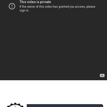
ДОБАВЛЕНО: 15 ЛЕТ НАЗАД
Роты Средних танков &quot;MTFS&quot; #10 vs.
RDTLP