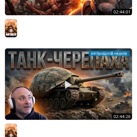
02:44:01
Последний Думгай.
Мир танков
на прошлой неделе
02:44:26
T95. ВОЗВРАЩЕНИЕ ЯРОСТНОЙ ЧЕРЕПАХИ!
Мир танков