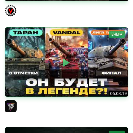
КИТАЙЧОКИ ИЗ КОРОБЧОНОК! 617Q и HSD-1
Vspishka
ВЧЕРА
06:03:19
VANDAL - ОН БУДЕТ В ЛЕГЕНДЕ?! + ТАРАН 3 ОТМЕТКИ +
ЛИГА ТАНКОВ: ФИНАЛ
Near_You