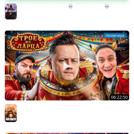
32# В Загадочное Озеро 💀 The Long Dark 💀 339 день
Страдания
The Long Dark
позавчера
06:22:50
Трое из Ларца ★ С ДР НАША ИГРА
@ElComentanteOfficial @Kop3uHbl4
Мир танков