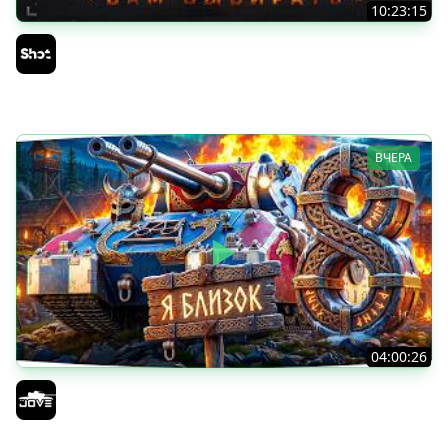
10:23:15
ТАНКИ на ЗАКАЗ — Смотрите Описание Стрима
Sh0tnik
ВЧЕРА
04:00:26
БИТВА ЗА MAUSEKONIG! — ВСЕГО 8 ЗАДАЧ ДО КОНЦА ●
Возвращение Сериала по ЛБЗ 3.0
Jove