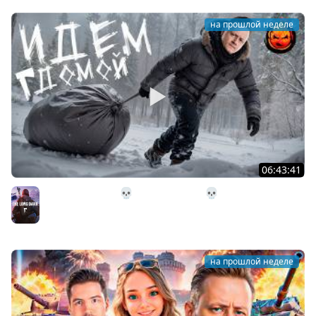
на прошлой неделе
06:43:41
31# Идём Домой 💀 The Long Dark 💀 333 день
Страдания
The Long Dark
на прошлой неделе