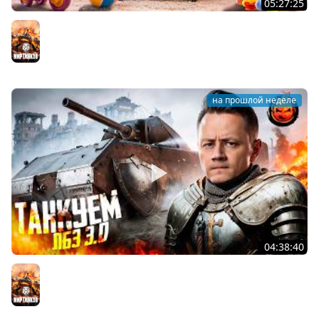
05:27:25
ПОЧЕМУЧКИ ★ Взвод с Киндер и Кукушкой
Мир танков
на прошлой неделе
04:38:40
ЛБЗ 3.0 на Танкование ★ А-10
Мир танков