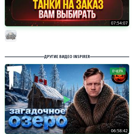
07:54:07
ТАНКИ НА ЗАКАЗ...ВАМ ВЫБИРАТЬ ● Мини-Гайды от
MeanMachins ● Подробности в Описании
MeanMachins
ДРУГИЕ ВИДЕО INSPIRER
ВЧЕРА
06:58:42