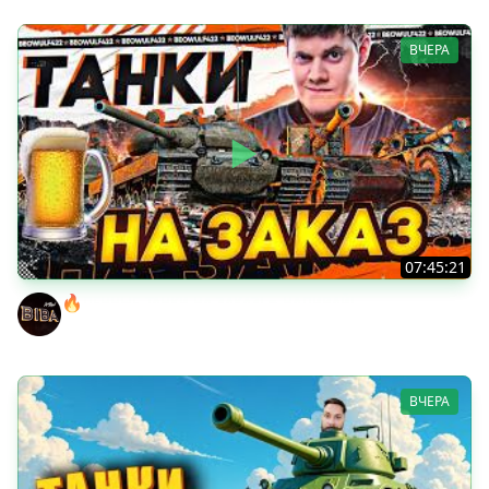
ВЧЕРА
07:45:21
🔥ПЕННЫЕ ТАНКИ НА ЗАКАЗ! ● НАЛИВАЙ!
BEOWULF422
ВЧЕРА