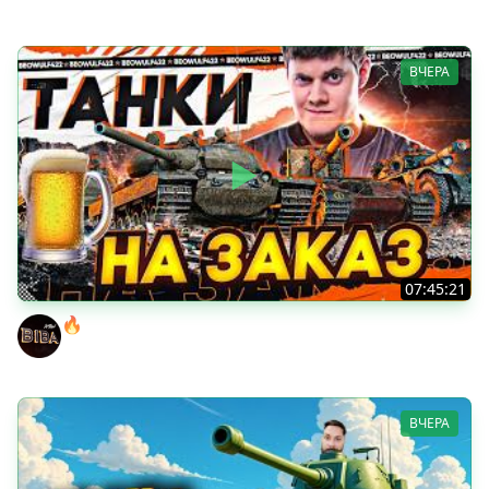
ВЧЕРА
07:45:21
🔥ПЕННЫЕ ТАНКИ НА ЗАКАЗ! ● НАЛИВАЙ!
BEOWULF422
ВЧЕРА