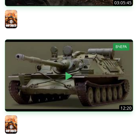
03:05:45
КИТАЙЧОКИ ИЗ КОРОБЧОНОК! 617Q и HSD-1
Мир танков
ВЧЕРА
12:20
Вспышка на "АСУ-85". Бой на 8 Фрагов в прямом эфире
Мир танков