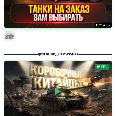
07:54:07
ТАНКИ НА ЗАКАЗ...ВАМ ВЫБИРАТЬ ● Мини-Гайды от
MeanMachins ● Подробности в Описании
MeanMachins
ДРУГИЕ ВИДЕО VSPISHKA
ВЧЕРА