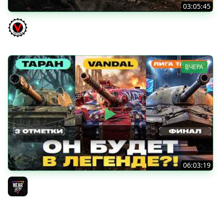
03:05:45
КИТАЙЧОКИ ИЗ КОРОБЧОНОК! 617Q и HSD-1
Vspishka
ВЧЕРА
06:03:19
VANDAL - ОН БУДЕТ В ЛЕГЕНДЕ?! + ТАРАН 3 ОТМЕТКИ +
ЛИГА ТАНКОВ: ФИНАЛ
Near_You