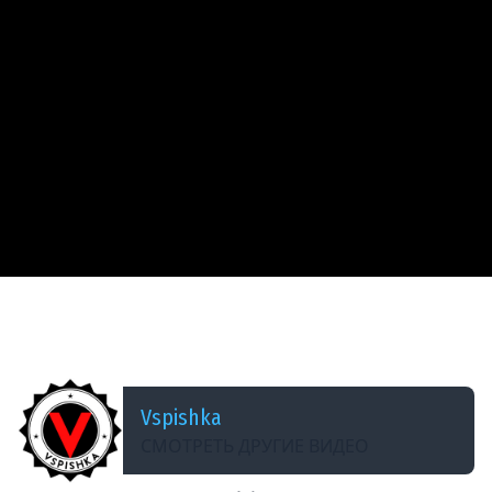
ДОБАВЛЕНО: 15 ЛЕТ НАЗАД
VOD &quot;Папка в танке&quot; по World of
Tanks / Vspishka T30
Vspishka
СМОТРЕТЬ ДРУГИЕ ВИДЕО