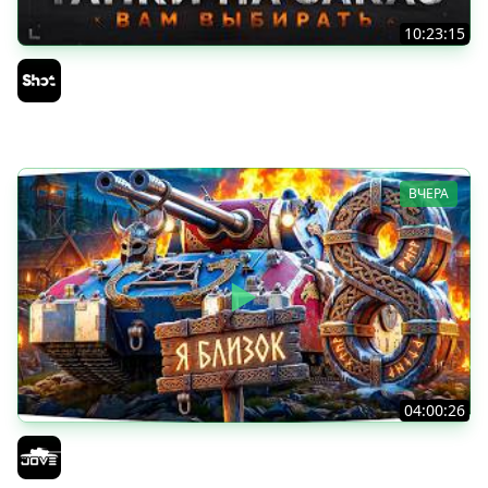
10:23:15
ТАНКИ на ЗАКАЗ — Смотрите Описание Стрима
Sh0tnik
ВЧЕРА
04:00:26
БИТВА ЗА MAUSEKONIG! — ВСЕГО 8 ЗАДАЧ ДО КОНЦА ●
Возвращение Сериала по ЛБЗ 3.0
Jove