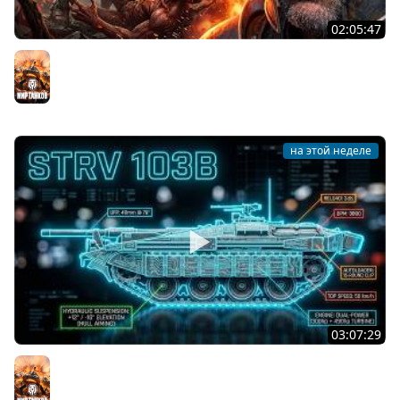
02:05:47
Последний Думгай 2. Дополнение к DooM: The Dark
Ages
Мир танков
на этой неделе
03:07:29
STRV 103B. САМАЯ БЕЗБАШЕННАЯ ПТ В ИГРЕ!
Мир танков