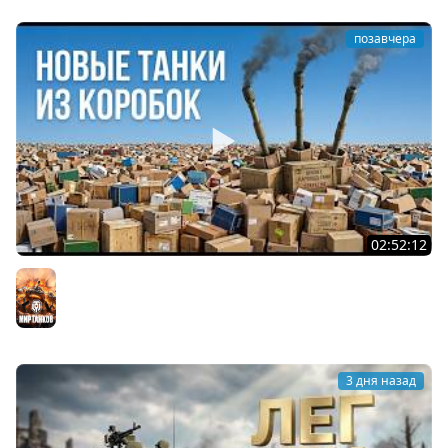
позавчера
02:52:12
ТРИ НОВЫХ ТАНКА ИЗ КОРОБОК: Русский АЗУ, Китаец ТТ
и Мерк М6
Мир танков
3 дня назад