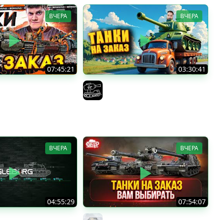
ВЧЕРА
ВЧЕРА
07:45:21
03:30:41
Е ТАНКИ НА ЗАКАЗ! ●
Трезвый пятничный рандом.
!
(Мир танков и ЗБЗ)
F422
El COMENTANTE
ВЧЕРА
ВЧЕРА
04:55:29
07:54:07
тница ★ МИР ТАНКОВ
ТАНКИ НА ЗАКАЗ...ВАМ ВЫБИРАТЬ