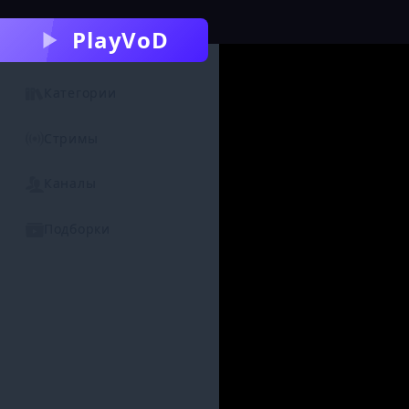
PlayVoD
Категории
Стримы
Каналы
Подборки