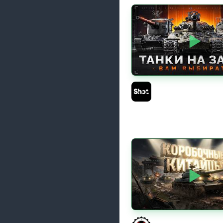
ТАНКИ на ЗАКАЗ — См
Описание Стрима
Sh0tnik
КИТАЙЧОКИ ИЗ КОРО