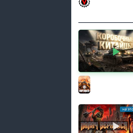
617Q и HSD-1
Vspishka
КИТАЙЧОКИ ИЗ КОРО
617Q и HSD-1
Мир танков
на эт