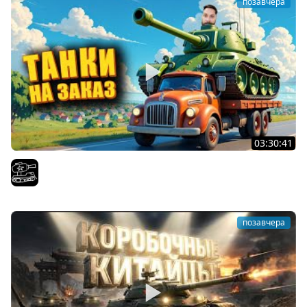
позавчера
03:30:41
Трезвый пятничный рандом. (Мир танков и ЗБЗ)
El COMENTANTE
позавчера