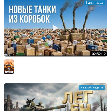
3 дня назад
02:52:12
ТРИ НОВЫХ ТАНКА ИЗ КОРОБОК: Русский АЗУ, Китаец ТТ
и Мерк М6
Мир танков
на этой неделе