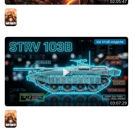
02:05:47
Последний Думгай 2. Дополнение к DooM: The Dark
Ages
Мир танков
на этой неделе
03:07:29
STRV 103B. САМАЯ БЕЗБАШЕННАЯ ПТ В ИГРЕ!
Мир танков