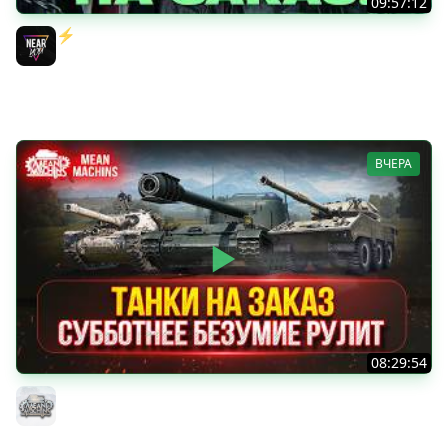
09:57:12
⚡️ИГРАЮ НА ВАШИХ ТАНКАХ НА ЗАКАЗ! [Правила В
Описании]
Near_You
ВЧЕРА
08:29:54
ТАНКИ НА ЗАКАЗ...ВАМ ВЫБИРАТЬ ● Субботнее Безумие
РУЛИТ ● Подробности в Описании
MeanMachins