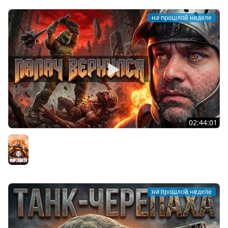
на прошлой неделе
02:44:01
Последний Думгай.
Мир танков
на прошлой неделе