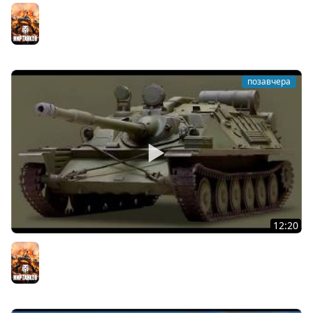
КИТАЙЧОКИ ИЗ КОРОБЧОНОК! 617Q и HSD-1
Мир танков
позавчера
12:20
Вспышка на "АСУ-85". Бой на 8 Фрагов в прямом эфире
Мир танков