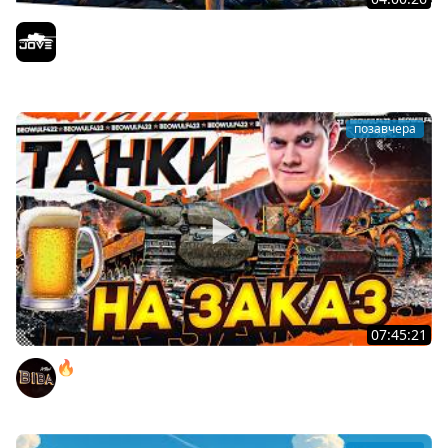
БИТВА ЗА MAUSEKONIG! — ВСЕГО 8 ЗАДАЧ ДО КОНЦА ●
Возвращение Сериала по ЛБЗ 3.0
Jove
позавчера
07:45:21
🔥ПЕННЫЕ ТАНКИ НА ЗАКАЗ! ● НАЛИВАЙ!
BEOWULF422