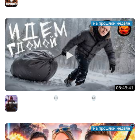
на прошлой неделе
06:43:41
31# Идём Домой 💀 The Long Dark 💀 333 день
Страдания
The Long Dark
на прошлой неделе