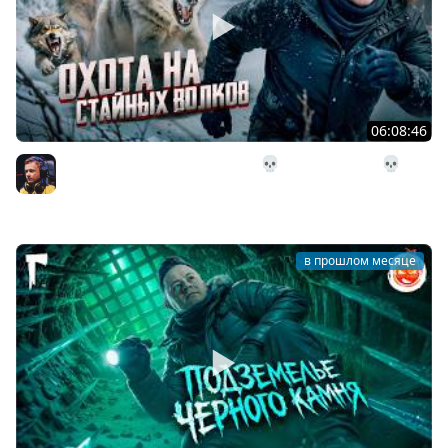
06:08:46
29# Охота на стайных волков 💀 The Long Dark 💀 314
день Страдания
Inspirer
в прошлом месяце