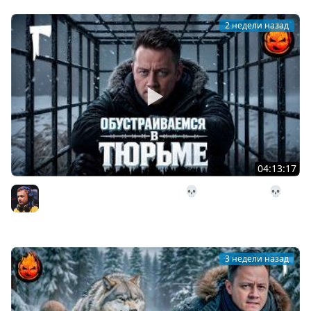
2 недели назад
04:13:17
30# Обустраиваемся в Тюрьме 💀 The Long Dark 💀 322
день Страдания
Inspirer
3 недели назад