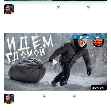
32# В Загадочное Озеро 💀 The Long Dark 💀 339 день
Страдания
Inspirer
на прошлой неделе
06:43:41
31# Идём Домой 💀 The Long Dark 💀 333 день
Страдания
Inspirer