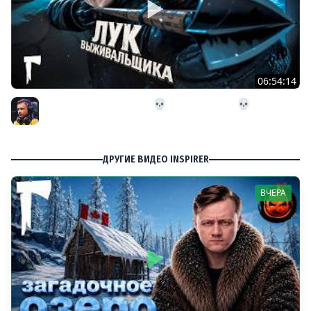
06:54:14
26# Лук Выживальщика 💀 The Long Dark 💀 282 день
Страдания
Inspirer
ДРУГИЕ ВИДЕО INSPIRER
ВЧЕРА