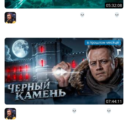
05:32:08
28# Подземелье Чёрного Камня 💀 The Long Dark 💀
303 день Страдания
Inspirer
в прошлом месяце
07:44:11
27# Поход в Чёрный Камень 💀 The Long Dark 💀 291
день Страдания
Inspirer