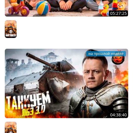
05:27:25
ПОЧЕМУЧКИ ★ Взвод с Киндер и Кукушкой
Мир танков
на прошлой неделе
04:38:40
ЛБЗ 3.0 на Танкование ★ А-10
Мир танков