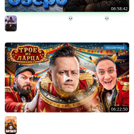
06:58:42
32# В Загадочное Озеро 💀 The Long Dark 💀 339 день
Страдания
The Long Dark
позавчера
06:22:50
Трое из Ларца ★ С ДР НАША ИГРА
@ElComentanteOfficial @Kop3uHbl4
Мир танков