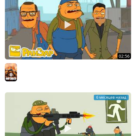
02:56
Побег из Таркова 02 Задачи Торговцев Мультик
РанЗар
Мир танков
6 месяцев назад