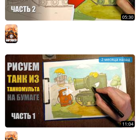
05:30
Рисую на бумаге 2 танчик из Танкомульта РанЗар
Мир танков
2 месяца назад
11:04
Рисую на бумаге танчик из Танкомульта РанЗар
Мир танков