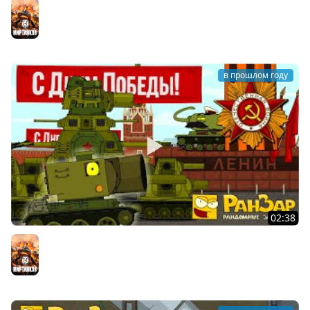
Побег из Таркова Трейлер РанЗар Мультик
Мир танков
в прошлом году
02:38
Парад Танкомульта 9 мая 2025 Мультики про танки
Мир танков