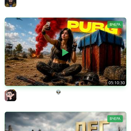
Юша PROТанки
ВЧЕРА
05:10:30
Танкисты на выгуле👽
Mozol6ka (Мозолька)
ВЧЕРА