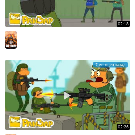
02:18
Побег из Таркова 01 Пробуждение Мультик РанЗар
Мир танков
7 месяцев назад
02:26