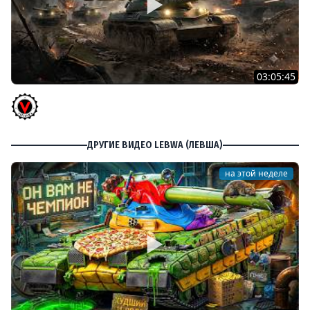
03:05:45
КИТАЙЧОКИ ИЗ КОРОБЧОНОК! 617Q и HSD-1
Vspishka
ДРУГИЕ ВИДЕО LEBWA (ЛЕВША)
на этой неделе