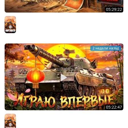
05:29:22
ХОЧУ 1000 БОН. Линия Фронта
Мир танков
2 недели назад
05:22:47
АПНУЛИ ТYPE 71. Играю впервые на нём
Мир танков