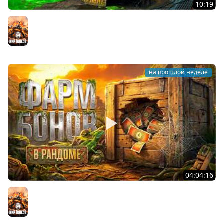
10:19
Он вам НЕ CHAMPION! Худший 11 уровень в Мире
Танков? Левша на Чемпионе
Мир танков
на прошлой неделе
04:04:16
ФАРМ БОН В РАНДОМЕ. Сколько будет за стрим?
Мир танков