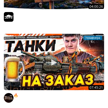
04:00:26
БИТВА ЗА MAUSEKONIG! — ВСЕГО 8 ЗАДАЧ ДО КОНЦА ●
Возвращение Сериала по ЛБЗ 3.0
Jove
позавчера
07:45:21
🔥ПЕННЫЕ ТАНКИ НА ЗАКАЗ! ● НАЛИВАЙ!
BEOWULF422