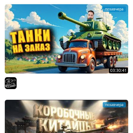
позавчера
03:30:41
Трезвый пятничный рандом. (Мир танков и ЗБЗ)
El COMENTANTE
позавчера