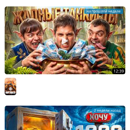
на прошлой неделе
12:39
ЖАДНЫЕ ТАНКИСТЫ: В погоне за артой! Левша, Актёр,
Булкин
Мир танков
2 недели назад