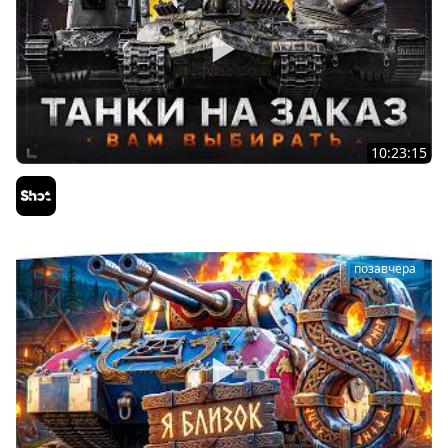
10:23:15
ТАНКИ на ЗАКАЗ — Смотрите Описание Стрима
Sh0tnik
позавчера