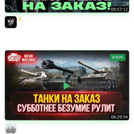
09:57:12
⚡️ИГРАЮ НА ВАШИХ ТАНКАХ НА ЗАКАЗ! [Правила В
Описании]
Near_You
ВЧЕРА
08:29:54
ТАНКИ НА ЗАКАЗ...ВАМ ВЫБИРАТЬ ● Субботнее Безумие
РУЛИТ ● Подробности в Описании