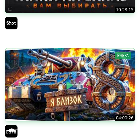
10:23:15
ТАНКИ на ЗАКАЗ — Смотрите Описание Стрима
Sh0tnik
ВЧЕРА
04:00:26
БИТВА ЗА MAUSEKONIG! — ВСЕГО 8 ЗАДАЧ ДО КОНЦА ●
Возвращение Сериала по ЛБЗ 3.0
Jove