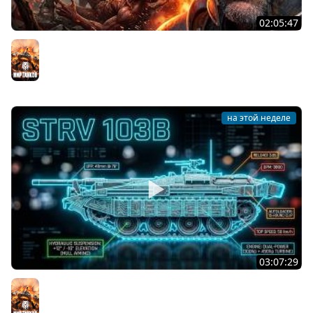
02:05:47
Последний Думгай 2. Дополнение к DooM: The Dark
Ages
Мир танков
на этой неделе
03:07:29
STRV 103B. САМАЯ БЕЗБАШЕННАЯ ПТ В ИГРЕ!
Мир танков