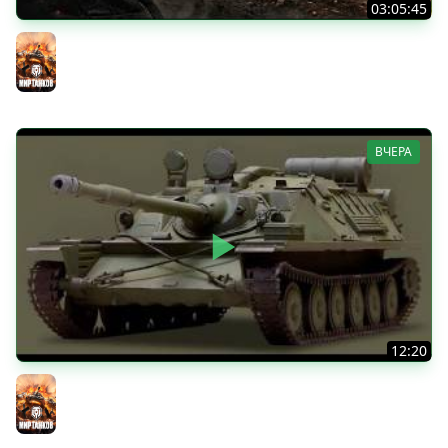
03:05:45
КИТАЙЧОКИ ИЗ КОРОБЧОНОК! 617Q и HSD-1
Мир танков
ВЧЕРА
12:20
Вспышка на "АСУ-85". Бой на 8 Фрагов в прямом эфире
Мир танков