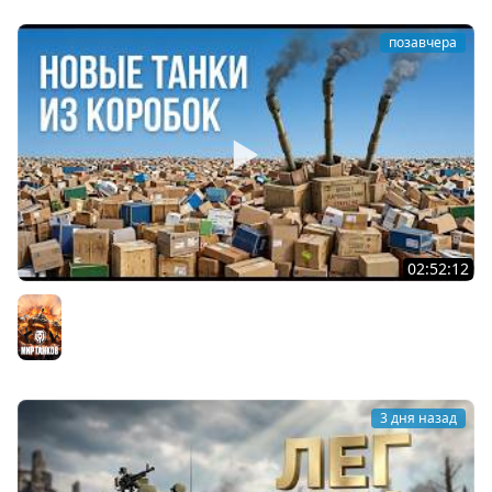
позавчера
02:52:12
ТРИ НОВЫХ ТАНКА ИЗ КОРОБОК: Русский АЗУ, Китаец ТТ
и Мерк М6
Мир танков
3 дня назад