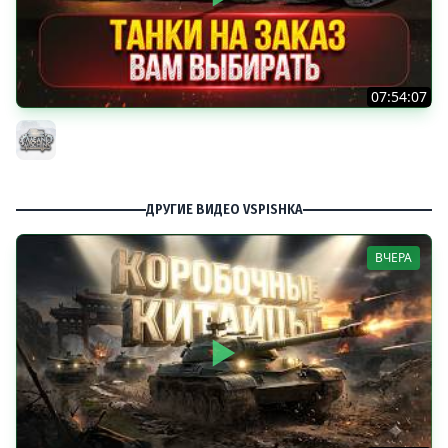
07:54:07
ТАНКИ НА ЗАКАЗ...ВАМ ВЫБИРАТЬ ● Мини-Гайды от
MeanMachins ● Подробности в Описании
MeanMachins
ДРУГИЕ ВИДЕО VSPISHKA
ВЧЕРА