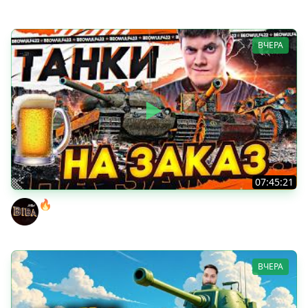
ВЧЕРА
07:45:21
🔥ПЕННЫЕ ТАНКИ НА ЗАКАЗ! ● НАЛИВАЙ!
BEOWULF422
ВЧЕРА