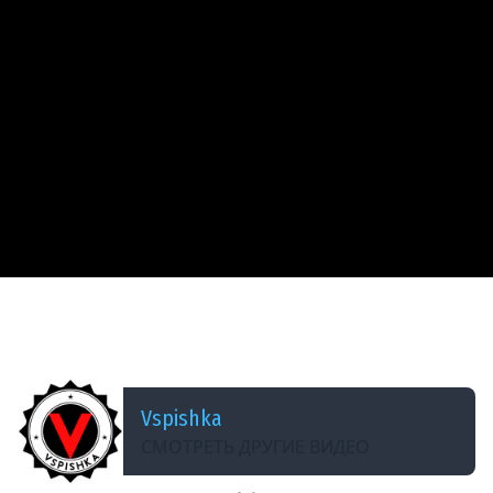
ДОБАВЛЕНО: 13 ЛЕТ НАЗАД
Ротные &quot;Тузы&quot;, как в старые
добрые времена :) я в гостях.
Vspishka
СМОТРЕТЬ ДРУГИЕ ВИДЕО