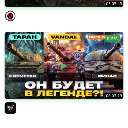
03:05:45
КИТАЙЧОКИ ИЗ КОРОБЧОНОК! 617Q и HSD-1
Vspishka
ВЧЕРА
06:03:19
VANDAL - ОН БУДЕТ В ЛЕГЕНДЕ?! + ТАРАН 3 ОТМЕТКИ +
ЛИГА ТАНКОВ: ФИНАЛ
Near_You