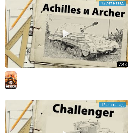
12 лет назад
7:48
Achilles и Archer - да они издеваются
Мир танков
12 лет назад