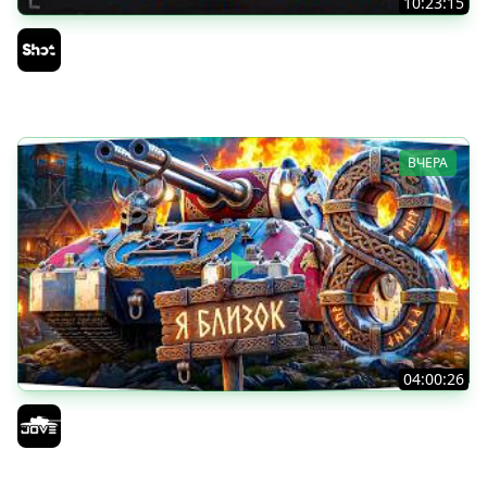
10:23:15
ТАНКИ на ЗАКАЗ — Смотрите Описание Стрима
Sh0tnik
ВЧЕРА
04:00:26
БИТВА ЗА MAUSEKONIG! — ВСЕГО 8 ЗАДАЧ ДО КОНЦА ●
Возвращение Сериала по ЛБЗ 3.0
Jove