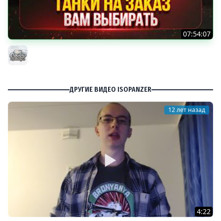
07:54:07
ТАНКИ НА ЗАКАЗ...ВАМ ВЫБИРАТЬ ● Мини-Гайды от
MeanMachins ● Подробности в Описании
MeanMachins
ДРУГИЕ ВИДЕО ISOPANZER
12 лет назад
4:22