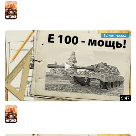
Новогоднее поздравление - 2015
Мир танков
12 лет назад
9:47
E-100, рандом и нытье
Мир танков