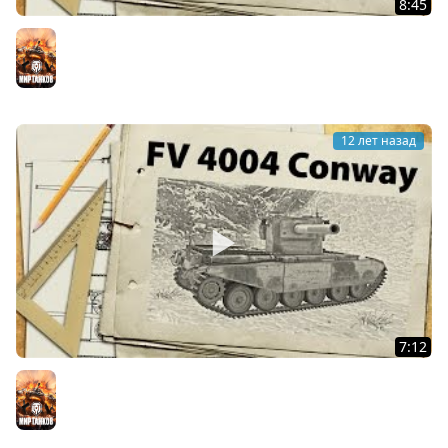
8:45
Charioteer - новый Hellcat на 8м уровне
Мир танков
12 лет назад
7:12
FV 4004 Conway - первый тест
Мир танков