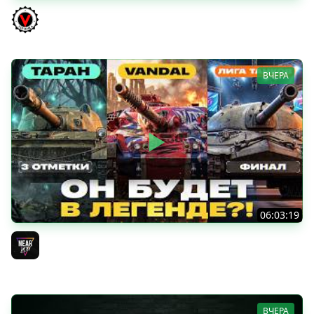
КИТАЙЧОКИ ИЗ КОРОБЧОНОК! 617Q и HSD-1
Vspishka
ВЧЕРА
06:03:19
VANDAL - ОН БУДЕТ В ЛЕГЕНДЕ?! + ТАРАН 3 ОТМЕТКИ +
ЛИГА ТАНКОВ: ФИНАЛ
Near_You
ВЧЕРА