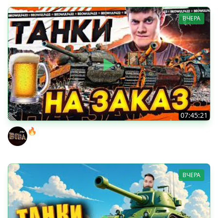
ВЧЕРА
07:45:21
🔥ПЕННЫЕ ТАНКИ НА ЗАКАЗ! ● НАЛИВАЙ!
BEOWULF422
ВЧЕРА