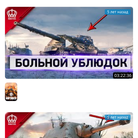
5 лет назад
03:22:36
Больной Ублюдок - Зачем качаю...
Мир танков
5 лет назад