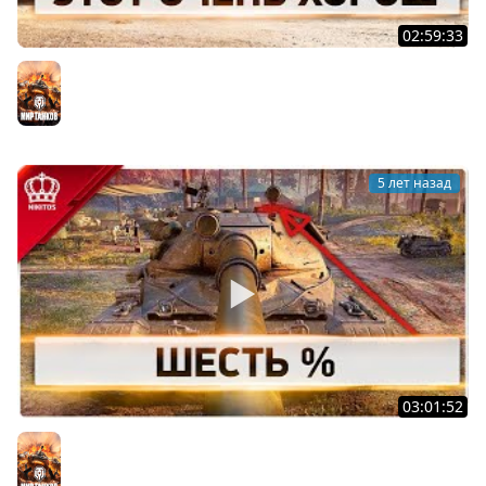
02:59:33
Этот Очень Харош
Мир танков
5 лет назад
03:01:52
Шесть % | 60TP
Мир танков