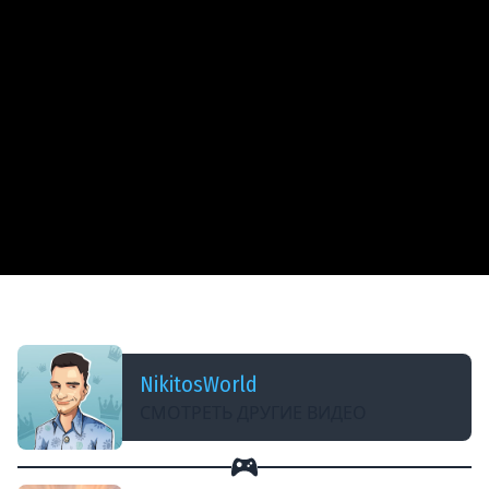
ДОБАВЛЕНО: 5 ЛЕТ НАЗАД
Какой На**й Леопард 1?
NikitosWorld
СМОТРЕТЬ ДРУГИЕ ВИДЕО