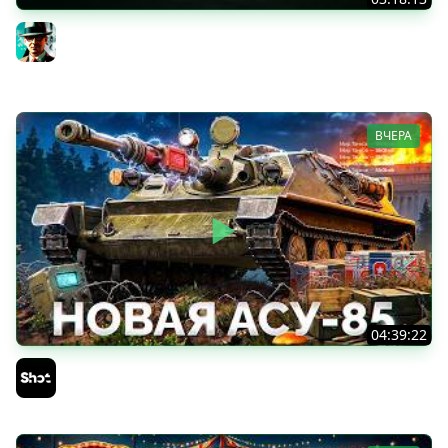
Новые коробки ★ Сборочный цех, глава 3 ★ МИР
ТАНКОВ
Gleborg
ВЧЕРА
04:39:22
АСУ-85 — Советская Е 25 из Коробок!
Sh0tnik