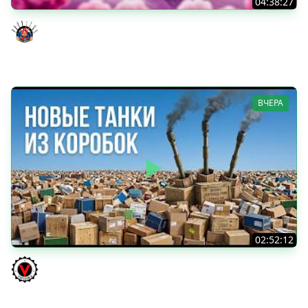
04:38:27
Моя Любимая ПТ-10 - TORNADE
Evil GrannY
ВЧЕРА
02:52:12
ТРИ НОВЫХ ТАНКА ИЗ КОРОБОК: Русский АЗУ, Китаец ТТ
и Мерк М6
Vspishka