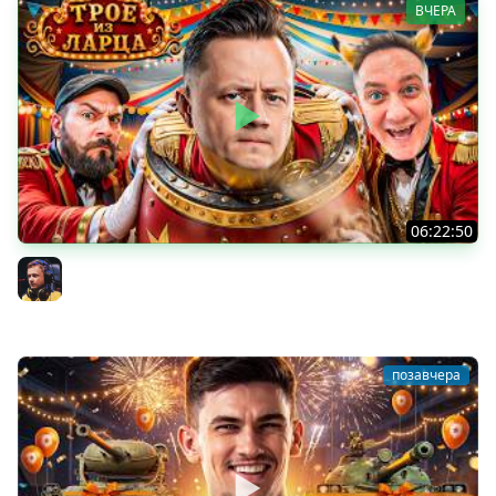
ВЧЕРА
06:22:50
Трое из Ларца ★ С ДР НАША ИГРА
@ElComentanteOfficial @Kop3uHbl4
Inspirer
позавчера