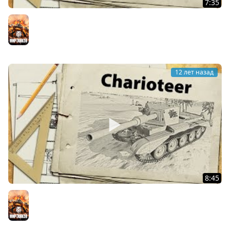
7:35
Challenger - неожиданно неплох
Мир танков
12 лет назад
8:45
Charioteer - новый Hellcat на 8м уровне
Мир танков