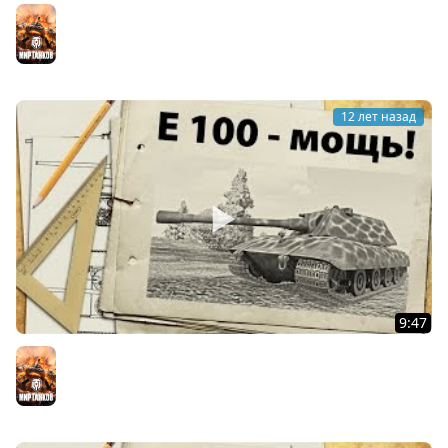
Новогоднее поздравление - 2015
Мир танков
12 лет назад
9:47
E-100, рандом и нытье
Мир танков