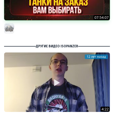
07:54:07
ТАНКИ НА ЗАКАЗ...ВАМ ВЫБИРАТЬ ● Мини-Гайды от
MeanMachins ● Подробности в Описании
MeanMachins
ДРУГИЕ ВИДЕО ISOPANZER
12 лет назад
4:22