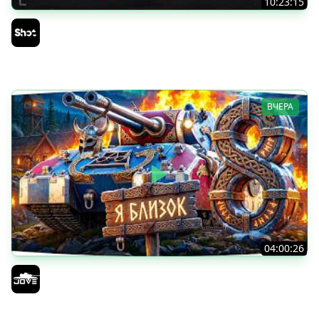
10:23:15
ТАНКИ на ЗАКАЗ — Смотрите Описание Стрима
Sh0tnik
ВЧЕРА
04:00:26
БИТВА ЗА MAUSEKONIG! — ВСЕГО 8 ЗАДАЧ ДО КОНЦА ●
Возвращение Сериала по ЛБЗ 3.0
Jove