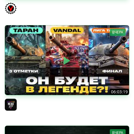
КИТАЙЧОКИ ИЗ КОРОБЧОНОК! 617Q и HSD-1
Vspishka
ВЧЕРА
06:03:19
VANDAL - ОН БУДЕТ В ЛЕГЕНДЕ?! + ТАРАН 3 ОТМЕТКИ +
ЛИГА ТАНКОВ: ФИНАЛ
Near_You
ВЧЕРА