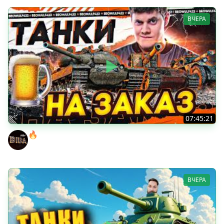
ВЧЕРА
07:45:21
🔥ПЕННЫЕ ТАНКИ НА ЗАКАЗ! ● НАЛИВАЙ!
BEOWULF422
ВЧЕРА