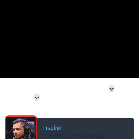
ДОБАВЛЕНО: 3 МЕСЯЦА НАЗАД
ПОЛНОЕ ПРОХОЖДЕНИЕ WINTERMUTE 💀 The
Long Dark 💀 Эпизод 3 — Элегия Распутья
[часть 1]
Inspirer
СМОТРЕТЬ ДРУГИЕ ВИДЕО