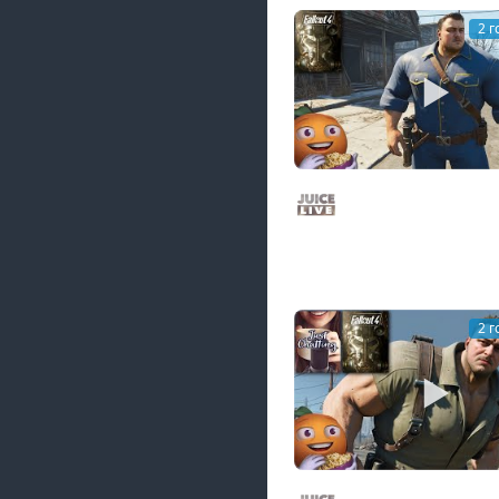
2 г
Fallout 4 c Мишей Дж
Выживание | Часть 10
Juice Live
от 15/12/24
2 г
Прогулка по виртуа