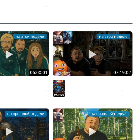
е | Часть 3 | Стрим от
e
на этой неделе
на этой неделе
06:00:01
07:19:02
| Machine Party |
Общение | Project Zomboid |
T ROULETTE | Cтрим от
Mistfall Hunter | Cтрим от
Разное
026
30/07/2026
на прошлой неделе
на прошлой неделе