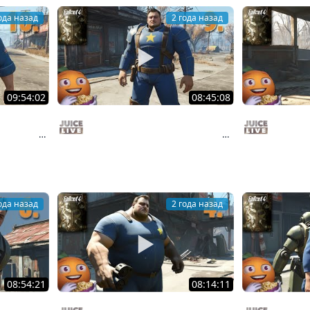
ода назад
2 года назад
09:54:02
08:45:08
усом -
Fallout 4 c Мишей Джусом -
Fallout 
 | Стрим
Выживание | Часть 9 | Стрим от
Выживани
Juice Live
Juice Liv
14/12/24
03/12/24
ода назад
2 года назад
08:54:21
08:14:11
льной
Fallout 4 c Мишей Джусом -
Fallout 