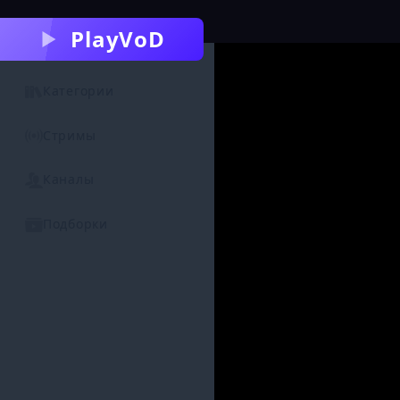
PlayVoD
Категории
Стримы
Каналы
Подборки