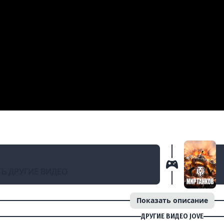
АЗАД
ет за Мир Танков #миртанков #wot
Ь ДРУГИЕ ВИДЕО
Показать описание
ДРУГИЕ ВИДЕО JOVE