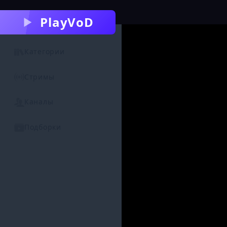
PlayVoD
Категории
Стримы
Каналы
Подборки