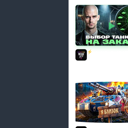
⚡️ИГРАЮ НА ВАШИХ 
ЗАКАЗ! [Правила В О
Near_You
п