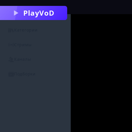
PlayVoD
Категории
Стримы
Каналы
Подборки