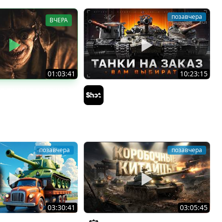
позавчера
ВЧЕРА
01:03:41
10:23:15
Л В ТАНКИ 8 МЕСЯЦЕВ
ТАНКИ на ЗАКАЗ — Смотрите
i
Описание Стрима
Sh0tnik
позавчера
позавчера
03:30:41
03:05:45