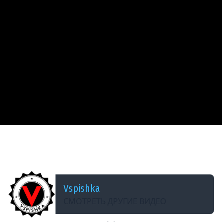
ДОБАВЛЕНО: 13 ЛЕТ НАЗАД
Гайд по World of Tanks - ИС-6
&quot;Царь&quot; от Vspishka [Virtus.pro]
Vspishka
СМОТРЕТЬ ДРУГИЕ ВИДЕО