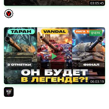
03:05:45
КИТАЙЧОКИ ИЗ КОРОБЧОНОК! 617Q и HSD-1
Vspishka
ВЧЕРА
06:03:19
VANDAL - ОН БУДЕТ В ЛЕГЕНДЕ?! + ТАРАН 3 ОТМЕТКИ +
ЛИГА ТАНКОВ: ФИНАЛ
Near_You