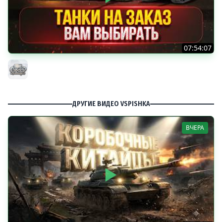
07:54:07
ТАНКИ НА ЗАКАЗ...ВАМ ВЫБИРАТЬ ● Мини-Гайды от
MeanMachins ● Подробности в Описании
MeanMachins
ДРУГИЕ ВИДЕО VSPISHKA
ВЧЕРА