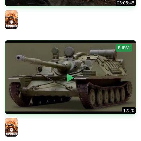
03:05:45
КИТАЙЧОКИ ИЗ КОРОБЧОНОК! 617Q и HSD-1
Мир танков
ВЧЕРА
12:20
Вспышка на "АСУ-85". Бой на 8 Фрагов в прямом эфире
Мир танков