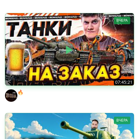
ВЧЕРА
07:45:21
🔥ПЕННЫЕ ТАНКИ НА ЗАКАЗ! ● НАЛИВАЙ!
BEOWULF422
ВЧЕРА