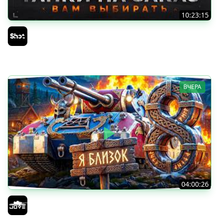
10:23:15
ТАНКИ на ЗАКАЗ — Смотрите Описание Стрима
Sh0tnik
ВЧЕРА
04:00:26
БИТВА ЗА MAUSEKONIG! — ВСЕГО 8 ЗАДАЧ ДО КОНЦА ●
Возвращение Сериала по ЛБЗ 3.0
Jove