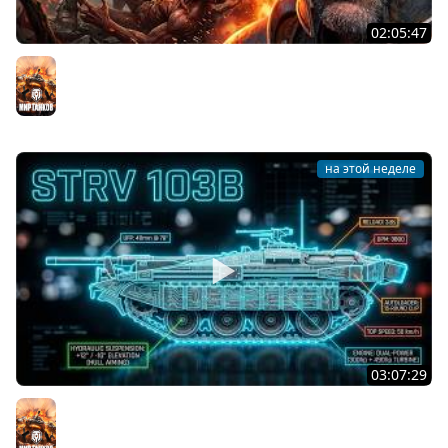
02:05:47
Последний Думгай 2. Дополнение к DooM: The Dark
Ages
Мир танков
на этой неделе
03:07:29
STRV 103B. САМАЯ БЕЗБАШЕННАЯ ПТ В ИГРЕ!
Мир танков