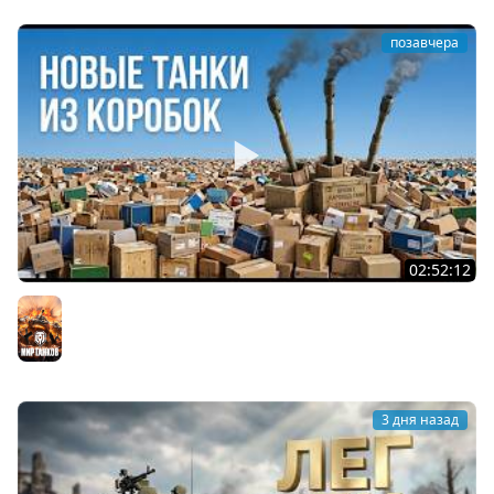
позавчера
02:52:12
ТРИ НОВЫХ ТАНКА ИЗ КОРОБОК: Русский АЗУ, Китаец ТТ
и Мерк М6
Мир танков
3 дня назад