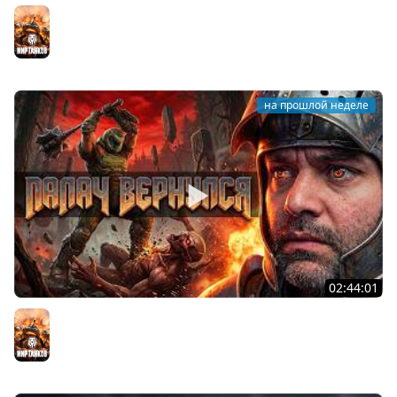
STRV 103B. САМАЯ БЕЗБАШЕННАЯ ПТ В ИГРЕ!
Мир танков
на прошлой неделе
02:44:01
Последний Думгай.
Мир танков