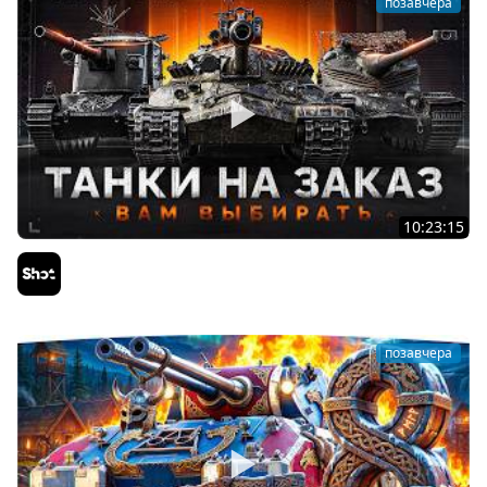
позавчера
10:23:15
ТАНКИ на ЗАКАЗ — Смотрите Описание Стрима
Sh0tnik
позавчера