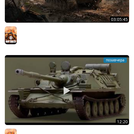
03:05:45
КИТАЙЧОКИ ИЗ КОРОБЧОНОК! 617Q и HSD-1
Мир танков
позавчера
12:20
Вспышка на "АСУ-85". Бой на 8 Фрагов в прямом эфире