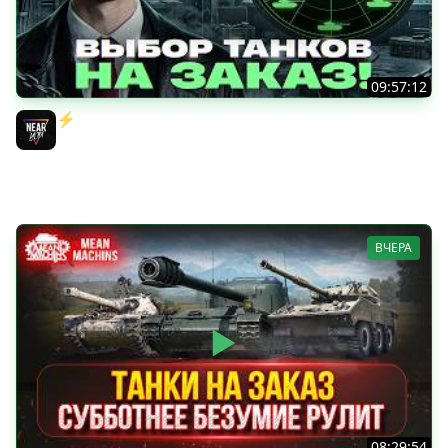
09:57:12
⚡️ИГРАЮ НА ВАШИХ ТАНКАХ НА ЗАКАЗ! [Правила В
Описании]
Near_You
ВЧЕРА
08:29:54