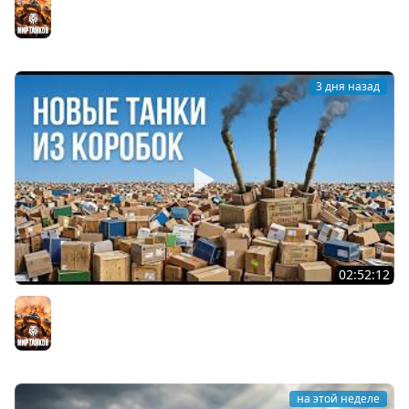
Мир танков
3 дня назад
02:52:12
ТРИ НОВЫХ ТАНКА ИЗ КОРОБОК: Русский АЗУ, Китаец ТТ
и Мерк М6
Мир танков
на этой неделе