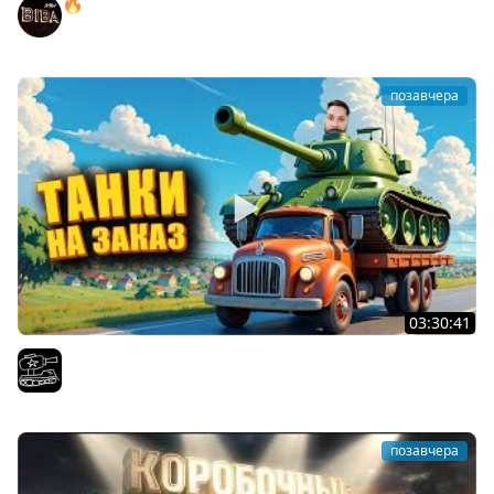
🔥ПЕННЫЕ ТАНКИ НА ЗАКАЗ! ● НАЛИВАЙ!
BEOWULF422
позавчера
03:30:41
Трезвый пятничный рандом. (Мир танков и ЗБЗ)
El COMENTANTE
позавчера