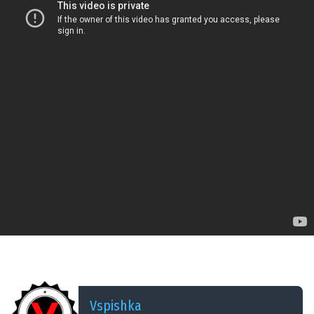
ДОБАВЛЕНО: 15 ЛЕТ НАЗАД
Red: Aces (Тузы) Ротные бои #3 vs. SLK
Vspishka