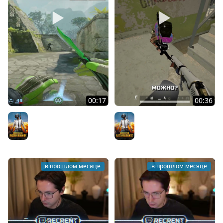
00:17
00:36
ВОТ ТАКОЙ ВОТ РАУНД
11-ЛЕТНИЙ ПАБГЕР
PUBG
PUBG
в прошлом месяце
в прошлом месяце