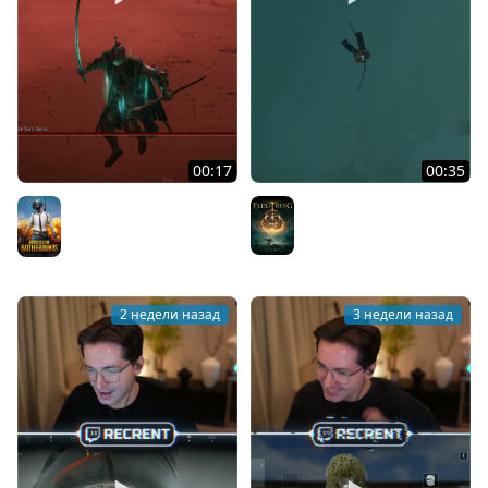
00:17
00:35
САМЫЙ СЛОЖНЫЙ БОСС
ФАКТОР ГРАВИТАЦИИ В
PUBG
ELDEN RING
Elden Ring
2 недели назад
3 недели назад