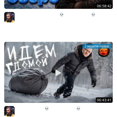
06:58:42
32# В Загадочное Озеро 💀 The Long Dark 💀 339 день
Страдания
Inspirer
2 недели назад
06:43:41
31# Идём Домой 💀 The Long Dark 💀 333 день
Страдания