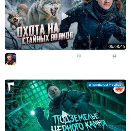
06:08:46
29# Охота на стайных волков 💀 The Long Dark 💀 314
день Страдания
Inspirer
в прошлом месяце