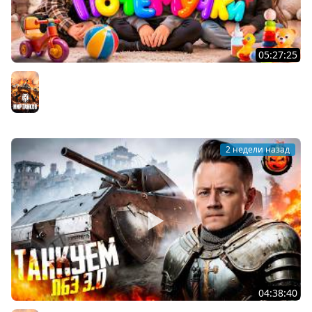
05:27:25
ПОЧЕМУЧКИ ★ Взвод с Киндер и Кукушкой
Мир танков
2 недели назад
04:38:40