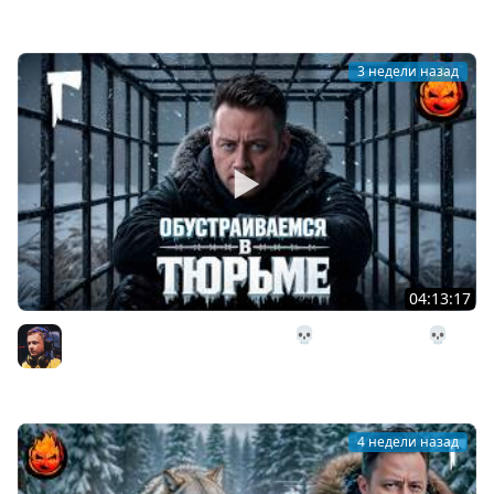
Inspirer
3 недели назад
04:13:17
30# Обустраиваемся в Тюрьме 💀 The Long Dark 💀 322
день Страдания
Inspirer
4 недели назад