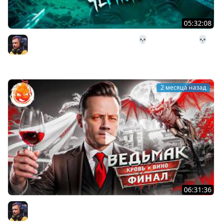
05:32:08
28# Подземелье Чёрного Камня 💀 The Long Dark 💀
303 день Страдания
Inspirer
2 месяца назад
06:31:36
25# ВЕДЬМАК 3 ★ КРОВЬ И ВИНО ★ ФИНАЛ СЮЖЕТА
Inspirer