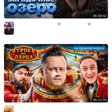
06:58:42
32# В Загадочное Озеро 💀 The Long Dark 💀 339 день
Страдания
The Long Dark
на прошлой неделе
06:22:50
Трое из Ларца ★ С ДР НАША ИГРА