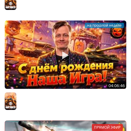
@ElComentanteOfficial @Kop3uHbl4
Мир танков
на прошлой неделе
04:06:46
ОТКРЫВАЕМ НОВЫЕ КОРОБКИ
Мир танков
ПРЯМОЙ ЭФИР