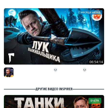
2 месяца назад
06:54:14
26# Лук Выживальщика 💀 The Long Dark 💀 282 день
Страдания
Inspirer
ДРУГИЕ ВИДЕО INSPIRER
ВЧЕРА