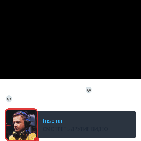
ДОБАВЛЕНО: В ПРОШЛОМ МЕСЯЦЕ
27# Поход в Чёрный Камень 💀 The Long Dark
💀 291 день Страдания
Inspirer
СМОТРЕТЬ ДРУГИЕ ВИДЕО