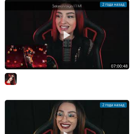
2 года назад
07:00:48
[СТРИМ] GREEDFALL II: THE DYING WORLD С BRM | МНЕНИЕ
О FROSTPUNK 2 В !TG | 25.09.2024
BRM
2 года назад