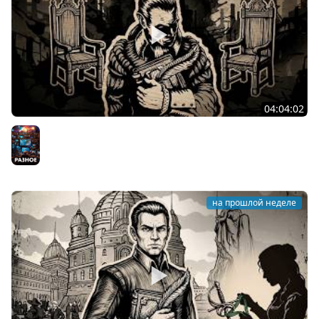
04:04:02
Два стула господина Бранте ★ The Life and Suffering
of Sir Brante
Разное
на прошлой неделе