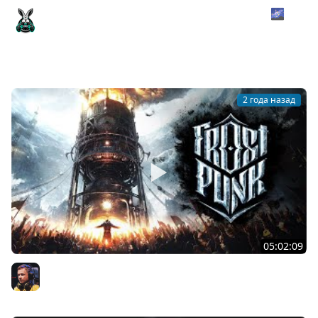
Выживание в космосе от создателей Frostpunk 🌌 The
Alters [PC 2025]
Amway921
2 года назад
05:02:09
FROSTPUNK ★ Первые шаги
Inspirer