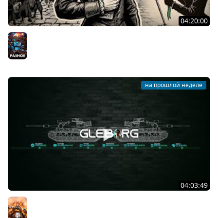
04:20:00
Юность господина Бранте ★ The Life and Suffering of
Sir Brante
Разное
на прошлой неделе
04:03:49
Наша пятница ★ МИР ТАНКОВ
Мир танков