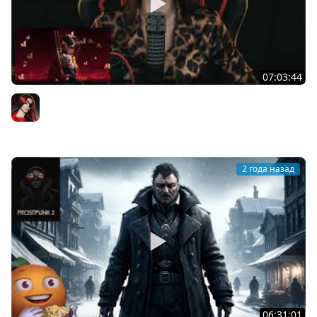
07:03:44
[СТРИМ] FROSTPUNK 2 С BRM | ДАЛЕЕ БХП: ANTIFREEZE
GAMES С ИГРОЙ SATELLITE ODYSSEY | 21.09.2024
BRM
2 года назад
06:31:01