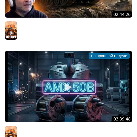
02:44:26
T95. ВОЗВРАЩЕНИЕ ЯРОСТНОЙ ЧЕРЕПАХИ!
Мир танков
на прошлой неделе
03:39:48
AMX 50B. ЛЕГЕНДАРНЫЙ АЛЬФА БАРАБАН Мира Танков
Мир танков