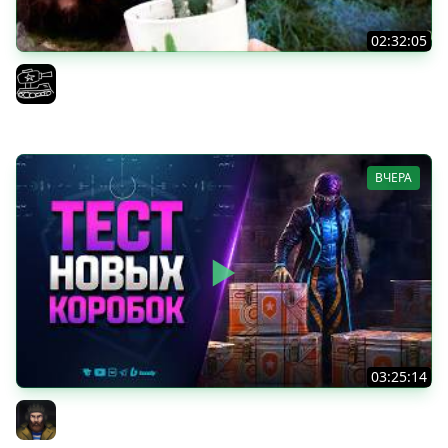
02:32:05
Поедаю кактусы онлайн без регистрации. Мир Танков
и ЗБЗ.
El COMENTANTE
ВЧЕРА
03:25:14
Тест Новых Танков из Коробок
Юша PROТанки