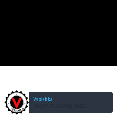
ДОБАВЛЕНО: 13 ЛЕТ НАЗАД
Взводы на Maus, Е-100, Jg.Pz.E100 и Е-25 (Jove,
AlexMayhem 18+)
Vspishka
СМОТРЕТЬ ДРУГИЕ ВИДЕО