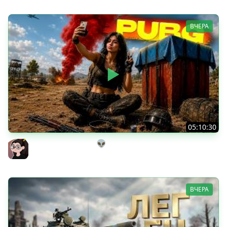
ВЧЕРА
05:10:30
Танкисты на выгуле👽
Mozol6ka (Мозолька)
ВЧЕРА