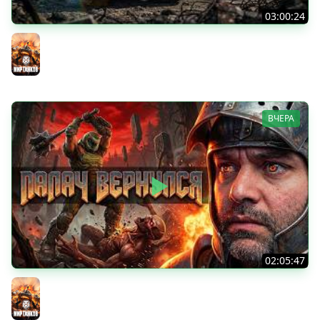
03:00:24
ЛЕГЕНДАРНЫЕ ПРЕМИУМ ТАНКИ. Бориска, КВ-5 и другие
Мир танков
ВЧЕРА
02:05:47
Последний Думгай 2. Дополнение к DooM: The Dark
Ages
Мир танков