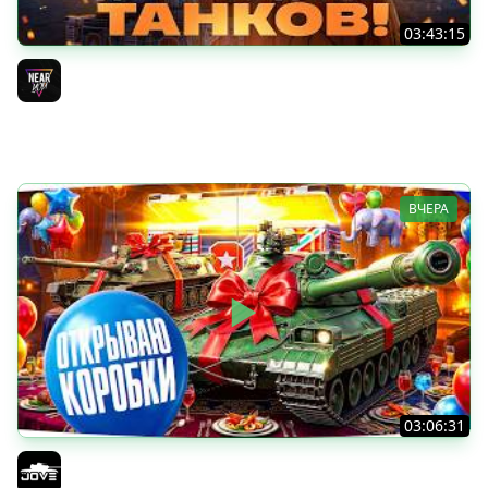
03:43:15
ДЕНЬ РОЖДЕНИЯ 2026! ТЕСТ-ДРАЙВ ТАНКОВ из КОРОБОК
[Попытка 2]
Near_You
ВЧЕРА
03:06:31
ОТКРЫВАЕМ КОРОБКИ НА ДЕНЬ РОЖДЕНИЯ МИРА ТАНКОВ
2026 ● Что Выпадет?