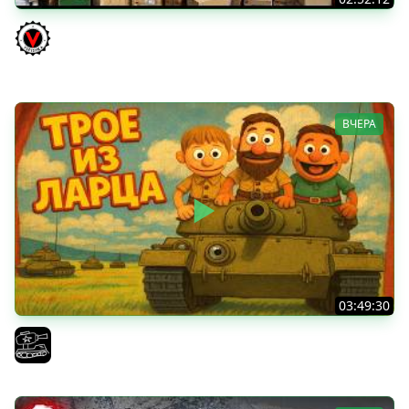
ТРИ НОВЫХ ТАНКА ИЗ КОРОБОК: Русский АЗУ, Китаец ТТ
и Мерк М6
Vspishka
ВЧЕРА
03:49:30
ТРОЕ ИЗ ЛАРЦА! Впервые в этом августе! (Мир Танков)
El COMENTANTE