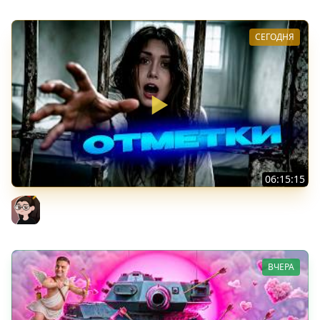
СЕГОДНЯ
06:15:15
Leox ♥ 91,18% ♥ Стрим 4 + Тест Дурынды
Mozol6ka (Мозолька)
ВЧЕРА