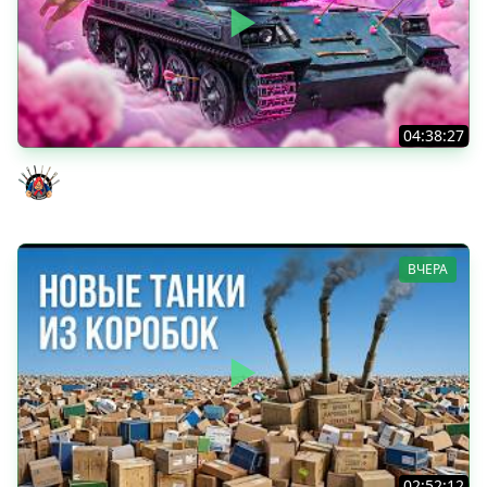
04:38:27
Моя Любимая ПТ-10 - TORNADE
Evil GrannY
ВЧЕРА
02:52:12