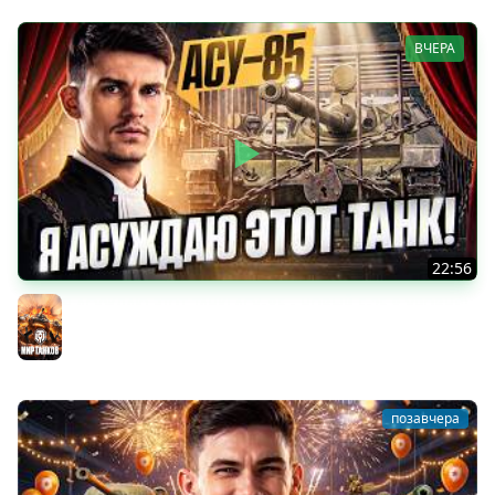
ВЧЕРА
22:56
Я АСУЖДАЮ ЭТОТ ТАНК! АСУ-85 - НОВЫЙ E-25 8 УРОВНЯ!
Мир танков
позавчера