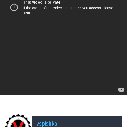
ДОБАВЛЕНО: 15 ЛЕТ НАЗАД
Red: Aces (Тузы) Ротные бои #2 vs. 38RUS
Vspishka