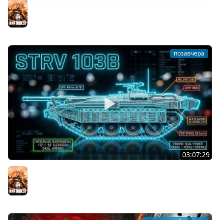
Последний Думгай 2. Дополнение к DooM: The Dark
Ages
Мир танков
позавчера
03:07:29
STRV 103B. САМАЯ БЕЗБАШЕННАЯ ПТ В ИГРЕ!
Мир танков