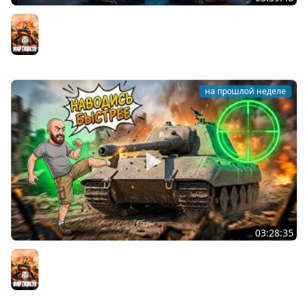
AMX 50B. ЛЕГЕНДАРНЫЙ АЛЬФА БАРАБАН Мира Танков
Мир танков
на прошлой неделе
03:28:35
Ускоренный прицел: Имба для ЛЕГЕНД Мира танков?
Мир танков