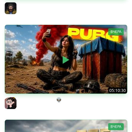
Тест Новых Танков из Коробок
Юша PROТанки
ВЧЕРА
05:10:30
Танкисты на выгуле👽
Mozol6ka (Мозолька)
ВЧЕРА