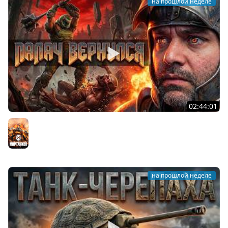
на прошлой неделе
02:44:01
Последний Думгай.
Мир танков
на прошлой неделе