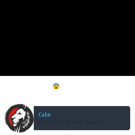
ДОБАВЛЕНО: 2 ГОДА НАЗАД
ОТВЕТ ОЧЕВИДЕН 😨 Тяжелейший выбор... |
Кекс в Frostpunk 2 @CakeStream
Cake
СМОТРЕТЬ ДРУГИЕ ВИДЕО