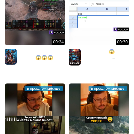
00:24
00:30
А че так МОЖНО
СПАЛИЛСЯ??? 😱
БЫЛО??? 😱😱😱 /
Только НЕ ОНО!
Baldurs's Gate
Разное
Кекс в Baldur's Gate 3
@CakeStream
@CakeStream
в прошлом месяце
в прошлом месяце