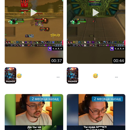
00:37
00:44
Переиграл?! Но КАК???
БАТЯ - WOW'er = ГОРЕ В
😅 СНЕЖУЛЯ МИЛАЯ
СЕМЬЕ! 😅 / Кекс в
Разное
Разное
БАБЛИК!!!!!!! / Кекс в
WOW @CakeStream
WOW Sirus
@CakeStream
2 месяца назад
2 месяца назад