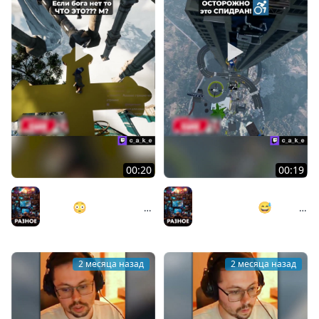
00:20
00:19
Если БOГA нет, то ЧТО
ОСТОРОЖНО! Это
ЭТО??? 😳 М? / Кекс в
SPEDRUUUUN! 😅 / Кекс
Разное
Разное
в Only UP @CakeStream
2 месяца назад
2 месяца назад