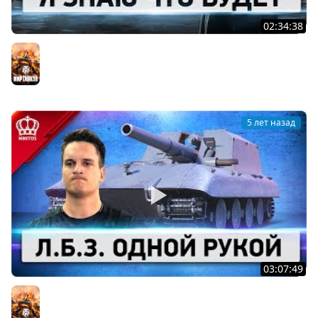
02:34:38
Черный Рынок - ВАНГУЕМ
Мир танков
5 лет назад
03:07:49
ТОП Л.Б.З. Одной Рукой (Я не шучу)
Мир танков