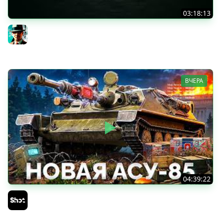
03:18:13
Новые коробки ★ Сборочный цех, глава 3 ★ МИР
ТАНКОВ
Gleborg
ВЧЕРА
04:39:22
АСУ-85 — Советская Е 25 из Коробок!
Sh0tnik