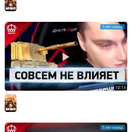
Мир танков
5 лет назад
10:13
World of Никитос #3
Мир танков
5 лет назад