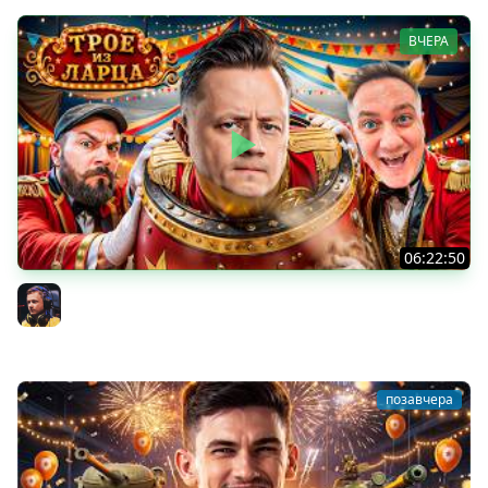
ВЧЕРА
06:22:50
Трое из Ларца ★ С ДР НАША ИГРА
@ElComentanteOfficial @Kop3uHbl4
Inspirer
позавчера