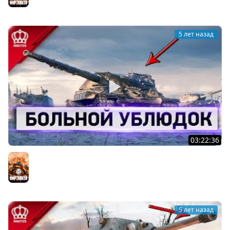
5 лет назад
03:22:36
Больной Ублюдок - Зачем качаю...
Мир танков
5 лет назад