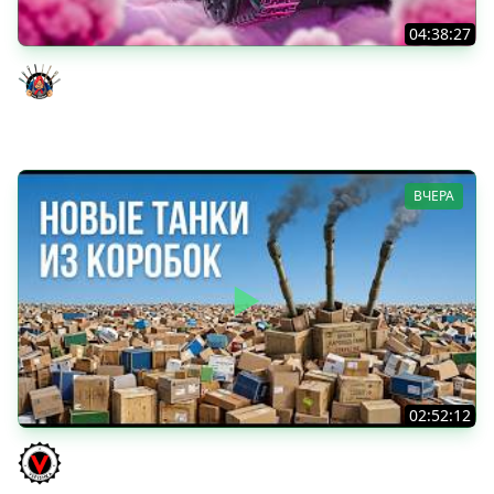
04:38:27
Моя Любимая ПТ-10 - TORNADE
Evil GrannY
ВЧЕРА
02:52:12
ТРИ НОВЫХ ТАНКА ИЗ КОРОБОК: Русский АЗУ, Китаец ТТ
и Мерк М6
Vspishka