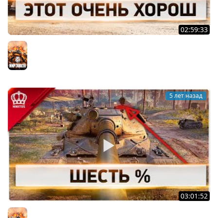
02:59:33
Этот Очень Харош
Мир танков
5 лет назад
03:01:52
Шесть % | 60TP