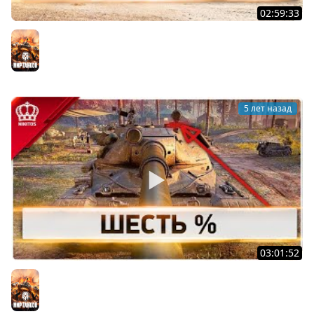
02:59:33
Этот Очень Харош
Мир танков
5 лет назад
03:01:52
Шесть % | 60TP
Мир танков