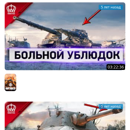
5 лет назад
03:22:36
Больной Ублюдок - Зачем качаю...
Мир танков
5 лет назад