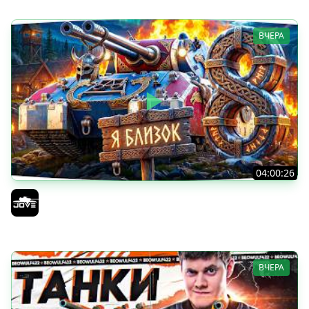
ВЧЕРА
04:00:26
БИТВА ЗА MAUSEKONIG! — ВСЕГО 8 ЗАДАЧ ДО КОНЦА ●
Возвращение Сериала по ЛБЗ 3.0
Jove
ВЧЕРА