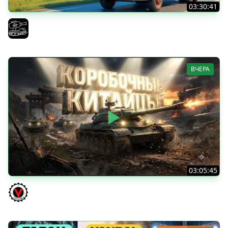
03:30:41
Трезвый пятничный рандом. (Мир танков и ЗБЗ)
El COMENTANTE
ВЧЕРА
03:05:45
КИТАЙЧОКИ ИЗ КОРОБЧОНОК! 617Q и HSD-1
Vspishka