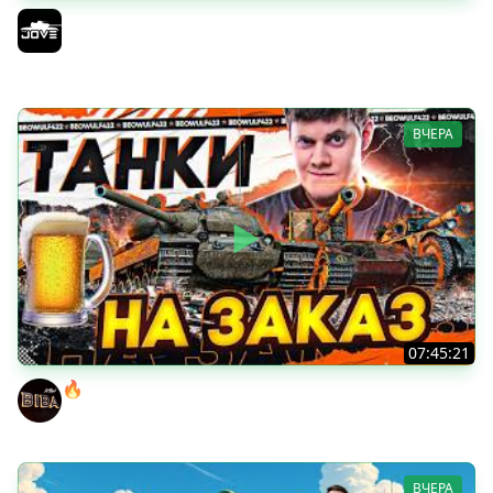
БИТВА ЗА MAUSEKONIG! — ВСЕГО 8 ЗАДАЧ ДО КОНЦА ●
Возвращение Сериала по ЛБЗ 3.0
Jove
ВЧЕРА
07:45:21
🔥ПЕННЫЕ ТАНКИ НА ЗАКАЗ! ● НАЛИВАЙ!
BEOWULF422
ВЧЕРА