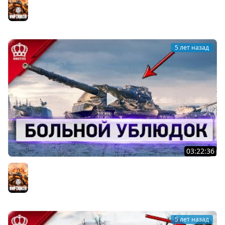
Мир танков
5 лет назад
03:22:36
Больной Ублюдок - Зачем качаю...
Мир танков
5 лет назад