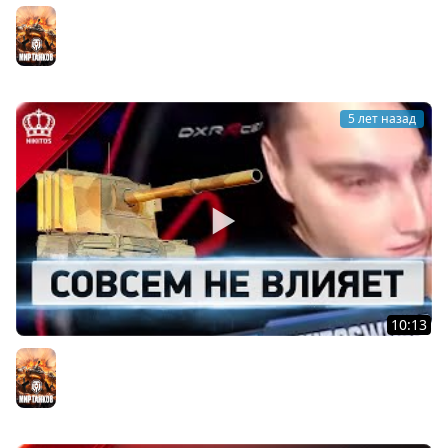
Шесть % | 60TP
Мир танков
5 лет назад
10:13
World of Никитос #3
Мир танков