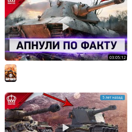
03:05:12
Как Можно Было Это Пропустить - Апнули по ФАКТУ
Мир танков
5 лет назад