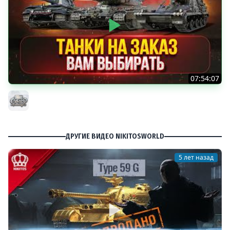
07:54:07
ТАНКИ НА ЗАКАЗ...ВАМ ВЫБИРАТЬ ● Мини-Гайды от
MeanMachins ● Подробности в Описании
MeanMachins
ДРУГИЕ ВИДЕО NIKITOSWORLD
5 лет назад