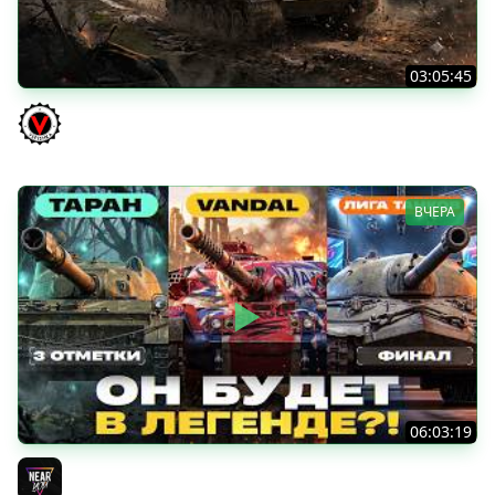
03:05:45
КИТАЙЧОКИ ИЗ КОРОБЧОНОК! 617Q и HSD-1
Vspishka
ВЧЕРА
06:03:19
VANDAL - ОН БУДЕТ В ЛЕГЕНДЕ?! + ТАРАН 3 ОТМЕТКИ +
ЛИГА ТАНКОВ: ФИНАЛ