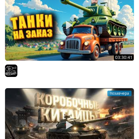
03:30:41
Трезвый пятничный рандом. (Мир танков и ЗБЗ)
El COMENTANTE
позавчера