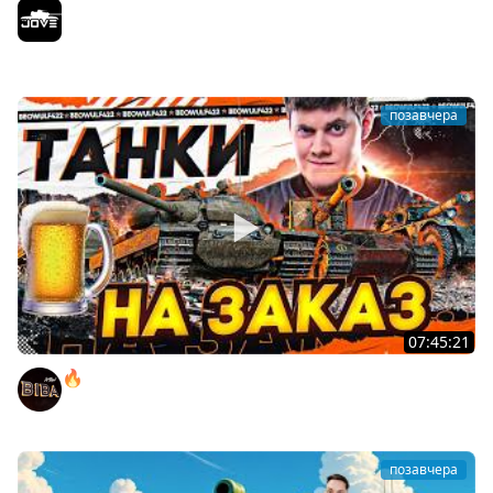
БИТВА ЗА MAUSEKONIG! — ВСЕГО 8 ЗАДАЧ ДО КОНЦА ●
Возвращение Сериала по ЛБЗ 3.0
Jove
позавчера
07:45:21
🔥ПЕННЫЕ ТАНКИ НА ЗАКАЗ! ● НАЛИВАЙ!
BEOWULF422
позавчера