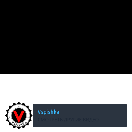
ДОБАВЛЕНО: 13 ЛЕТ НАЗАД
Шоу &quot;От Мала до Велика&quot; эп. 10
&quot;Юбилейный?!&quot;
Vspishka
СМОТРЕТЬ ДРУГИЕ ВИДЕО