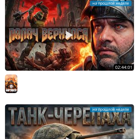
на прошлой неделе
02:44:01
Последний Думгай.
Мир танков
на прошлой неделе