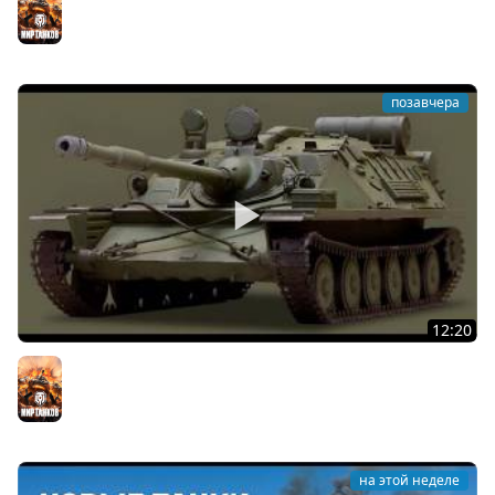
Мир танков
позавчера
12:20
Вспышка на "АСУ-85". Бой на 8 Фрагов в прямом эфире
Мир танков
на этой неделе