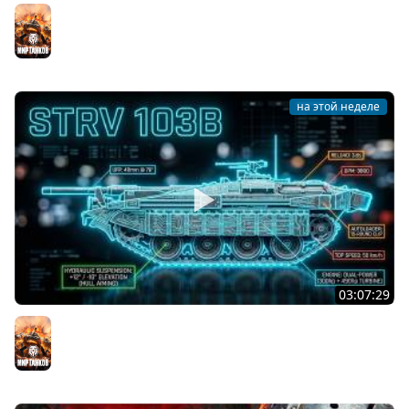
Последний Думгай 2. Дополнение к DooM: The Dark
Ages
Мир танков
на этой неделе
03:07:29
STRV 103B. САМАЯ БЕЗБАШЕННАЯ ПТ В ИГРЕ!
Мир танков