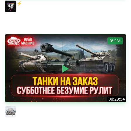
⚡️ИГРАЮ НА ВАШИХ ТАНКАХ НА ЗАКАЗ! [Правила В
Описании]
Near_You
ВЧЕРА
08:29:54
ТАНКИ НА ЗАКАЗ...ВАМ ВЫБИРАТЬ ● Субботнее Безумие
РУЛИТ ● Подробности в Описании
MeanMachins