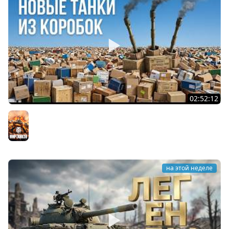
02:52:12
ТРИ НОВЫХ ТАНКА ИЗ КОРОБОК: Русский АЗУ, Китаец ТТ
и Мерк М6
Мир танков
на этой неделе