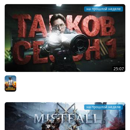
на прошлой неделе
25:07
МЕНЯ УДИВИЛ ПЕРВЫЙ СЕЗОН В TARKOV
PUBG
на прошлой неделе