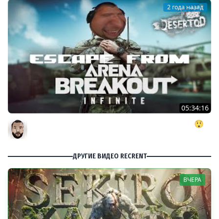
2 года назад
05:34:16
ГЕНИАЛЬНО ! - Escape From Arena Breakout: Infinite 😲
DesertoD
ДРУГИЕ ВИДЕО RECRENT
ВЧЕРА