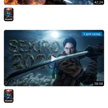
42:24
SEKIRO НАСТОЛЬКО ГЕНИАЛЕН?
Разное
3 дня назад
58:08
РЕШИЛ ВПЕРВЫЕ ПРОЙТИ SEKIRO В 2026
Разное