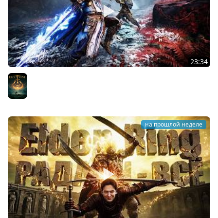
23:34
НОВЫЙ ЭКСТРАКШЕН RPG MISTFALL HUNTER
Elden Ring
на прошлой неделе