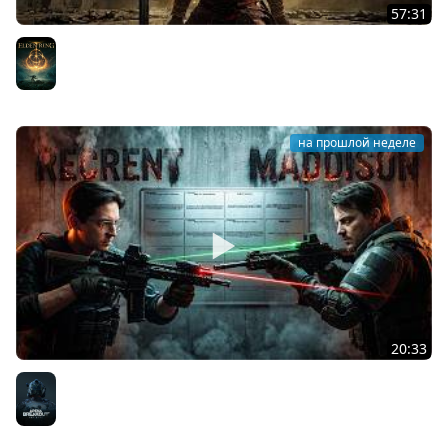
57:31
УБИЛ КОНСОРТ РАДАНА И ВЛЮБИЛСЯ В ELDEN RING
Elden Ring
на прошлой неделе
20:33
УНИКАЛЬНОЕ СОРЕВНОВАНИЕ (VS Maddyson)
Arena Breakout: Infinite