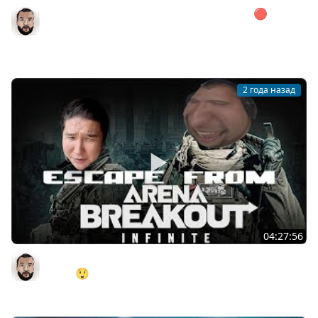
Симулятор лутинга - Arena Breakout: Infinite 🔴
DesertoD
2 года назад
04:27:56
Симулятор симулятора! - Escape From Arena Breakout:
Infinite 😲
DesertoD