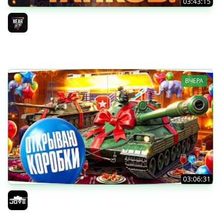
03:43:15
ДЕНЬ РОЖДЕНИЯ 2026! ТЕСТ-ДРАЙВ ТАНКОВ из КОРОБОК
[Попытка 2]
Near_You
ВЧЕРА
03:06:31
ОТКРЫВАЕМ КОРОБКИ НА ДЕНЬ РОЖДЕНИЯ МИРА ТАНКОВ
2026 ● Что Выпадет?
Jove