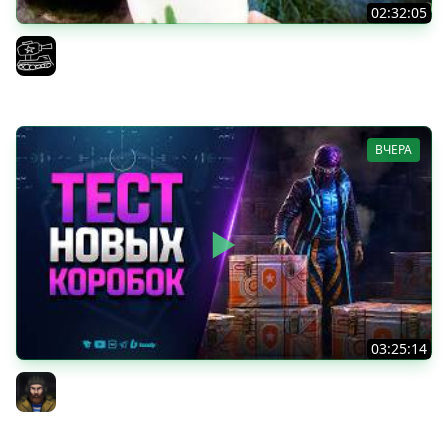
02:32:05
Поедаю кактусы онлайн без регистрации. Мир Танков
и ЗБЗ.
El COMENTANTE
ВЧЕРА
03:25:14
Тест Новых Танков из Коробок
Юша PROТанки